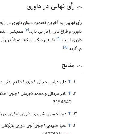
رأی نهایی در داوری
رأی نهایی
، به آخرین تصمیم دیوان داوری در رابط
[۳]
داوری و فراغ داور را در پی دارد.
همچنین، اینطو
[۴]
داوری است.
نکته‌ی دیگر آن که، اصولاً در 
[۵]
می‌گردد.
منابع
↑
علی عباس حیاتی.
اجرای احکام مدنی د
↑
نادر مردانی و محمد قهرمان.
اجرای احکام
2154640
↑
عبدالحسین شیروی.
داوری تجاری بین‌ا
↑
لعیا جنیدی.
اجرای آرای داوری بازرگانی