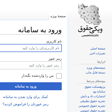
صفحهٔ ویژه
ورود به سامانه
پرش
پرش
نام کاربری
به
به
صفحهٔ اصلی
ناوبری
جستجو
تغییرات اخیر
رمز عبور
ابزارها
صفحه‌های ویژه
نسخهٔ قابل چاپ
من را واردشده نگه‌دار
پیوندهای مرتبط
ورود به سامانه
پژوهشکده حقوق
سامانه پود
انتشارات داد و دانش
کمک برای وارد شدن به سامانه
نشریه حقوق تطبیقی
رمز عبورتان را فراموش کردید؟
نشریه حقوق خصوصی
نشریه حقوق عمومی