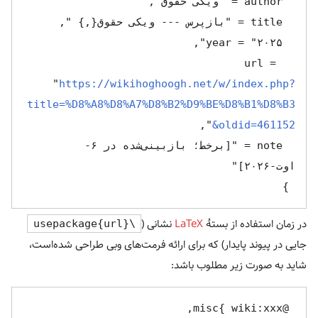
  url = 
"
https://wikihoghoogh.net/w/index.php?
title=%D8%A8%D8%A7%D8%B2%D9%BE%D8%B1%D8%B3
&oldid=461152
  note = "[برخط؛ بازبینی‌شده در ۶-
 }

در زمان استفاده از بستهٔ
LaTeX
نشانی (
\usepackage{url}
جایی در پیوند پایدار) که برای ارائه فرمت‌های وبی طراحی شده‌است،
شاید به صورت زیر مطلوب باشد: