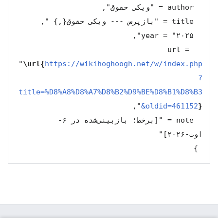
  url = 
"
\url{
https://wikihoghoogh.net/w/index.php
?
title=%D8%A8%D8%A7%D8%B2%D9%BE%D8%B1%D8%B3
&oldid=461152
}
  note = "[برخط؛ بازبینی‌شده در ۶-
 }
