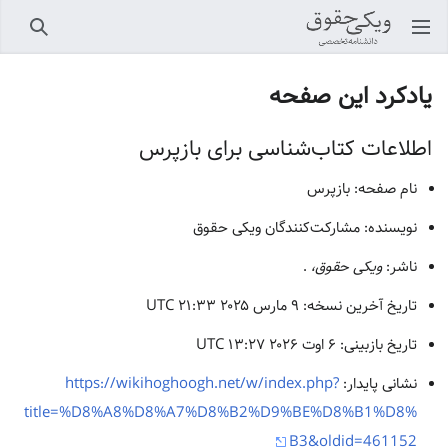
باز کردن منو اصلی
جستجو
یادکرد این صفحه
اطلاعات کتاب‌شناسی برای بازپرس
نام صفحه: بازپرس
نویسنده: مشارکت‌کنندگان ویکی حقوق
ناشر:
ویکی حقوق،
.
تاریخ آخرین نسخه: ۹ مارس ۲۰۲۵ ‏۲۱:۳۳ UTC
تاریخ بازبینی: ۶ اوت ۲۰۲۶ ‏۱۳:۲۷ UTC
نشانی پایدار:
https://wikihoghoogh.net/w/index.php?
title=%D8%A8%D8%A7%D8%B2%D9%BE%D8%B1%D8%
B3&oldid=461152