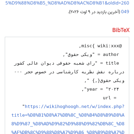
5%D9%88%D8%B5_%D8%AD%D8%AC%D8%B1&oldid=260
049
(آخرین بازدید در ۹ اوت ۲۰۲۶).
BibTeX
  title = "رای شعبه حقوقی دیوان عالی کشور 
درباره نقش نظریه کارشناسی در خصوص حجر --- 
  url = 
"
https://wikihoghoogh.net/w/index.php?
title=%D8%B1%D8%A7%DB%8C_%D8%B4%D8%B9%D8%A
8%D9%87_%D8%AD%D9%82%D9%88%D9%82%DB%8C_%D8
%AF%DB%8C%D9%88%D8%A7%D9%86_%D8%B9%D8%A7%D