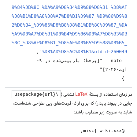
9%84%DB%8C_%DA%A9%D8%B4%D9%88%D8%B1_%D8%AF
%D8%B1%D8%A8%D8%A7%D8%B1%D9%87_%D9%86%D9%8
2%D8%B4_%D9%86%D8%B8%D8%B1%DB%8C%D9%87_%DA
%A9%D8%A7%D8%B1%D8%B4%D9%86%D8%A7%D8%B3%DB
%8C_%D8%AF%D8%B1_%D8%AE%D8%B5%D9%88%D8%B5_
%D8%AD%D8%AC%D8%B1&oldid=260049
  note = "[برخط؛ بازبینی‌شده در ۹-
 }

در زمان استفاده از بستهٔ
LaTeX
نشانی (
\usepackage{url}
جایی در پیوند پایدار) که برای ارائه فرمت‌های وبی طراحی شده‌است،
شاید به صورت زیر مطلوب باشد: