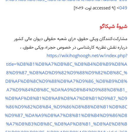
049
> [accessed ۹ اوت ۲۰۲۶]
شیوهٔ شیکاگو
مشارکت‌کنندگان ویکی حقوق، «رای شعبه حقوقی دیوان عالی کشور
درباره نقش نظریه کارشناسی در خصوص حجر»،
ویکی حقوق، ،
https://wikihoghoogh.net/w/index.php?
title=%D8%B1%D8%A7%DB%8C_%D8%B4%D8%B9%D8%A
8%D9%87_%D8%AD%D9%82%D9%88%D9%82%DB%8C_%
D8%AF%DB%8C%D9%88%D8%A7%D9%86_%D8%B9%D8%
A7%D9%84%DB%8C_%DA%A9%D8%B4%D9%88%D8%B1_
%D8%AF%D8%B1%D8%A8%D8%A7%D8%B1%D9%87_%D9
%86%D9%82%D8%B4_%D9%86%D8%B8%D8%B1%DB%8C
%D9%87_%DA%A9%D8%A7%D8%B1%D8%B4%D9%86%D8
%A7%D8%B3%DB%8C_%D8%AF%D8%B1_%D8%AE%D8%B