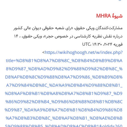
شیوهٔ MHRA
مشارکت‌کنندگان ویکی حقوق، «رای شعبه حقوقی دیوان عالی کشور
درباره نقش نظریه کارشناسی در خصوص حجر»،
ویکی حقوق، ،
۱۴
فوریه ۲۰۲۴، ‏۱۴:۳۰ UTC،
<
https://wikihoghoogh.net/w/index.php?
title=%D8%B1%D8%A7%DB%8C_%D8%B4%D8%B9%D8%A
8%D9%87_%D8%AD%D9%82%D9%88%D9%82%DB%8C_%
D8%AF%DB%8C%D9%88%D8%A7%D9%86_%D8%B9%D8%
A7%D9%84%DB%8C_%DA%A9%D8%B4%D9%88%D8%B1_
%D8%AF%D8%B1%D8%A8%D8%A7%D8%B1%D9%87_%D9
%86%D9%82%D8%B4_%D9%86%D8%B8%D8%B1%DB%8C
%D9%87_%DA%A9%D8%A7%D8%B1%D8%B4%D9%86%D8
%A7%D8%B3%DB%8C_%D8%AF%D8%B1_%D8%AE%D8%B
5%D9%88%D8%B5_%D8%AD%D8%AC%D8%B1&oldid=260