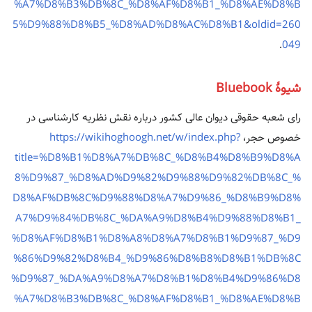
%A7%D8%B3%DB%8C_%D8%AF%D8%B1_%D8%AE%D8%B
5%D9%88%D8%B5_%D8%AD%D8%AC%D8%B1&oldid=260
.
049
شیوهٔ Bluebook
رای شعبه حقوقی دیوان عالی کشور درباره نقش نظریه کارشناسی در
خصوص حجر،
https://wikihoghoogh.net/w/index.php?
title=%D8%B1%D8%A7%DB%8C_%D8%B4%D8%B9%D8%A
8%D9%87_%D8%AD%D9%82%D9%88%D9%82%DB%8C_%
D8%AF%DB%8C%D9%88%D8%A7%D9%86_%D8%B9%D8%
A7%D9%84%DB%8C_%DA%A9%D8%B4%D9%88%D8%B1_
%D8%AF%D8%B1%D8%A8%D8%A7%D8%B1%D9%87_%D9
%86%D9%82%D8%B4_%D9%86%D8%B8%D8%B1%DB%8C
%D9%87_%DA%A9%D8%A7%D8%B1%D8%B4%D9%86%D8
%A7%D8%B3%DB%8C_%D8%AF%D8%B1_%D8%AE%D8%B