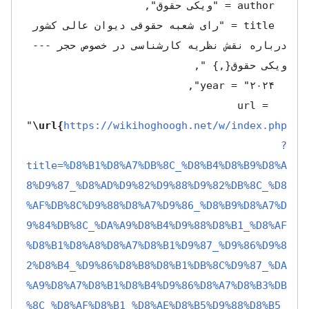
  title = "رای شعبه حقوقی دیوان عالی کشور 
درباره نقش نظریه کارشناسی در خصوص حجر --- 
  url = 
"
\url{
https://wikihoghoogh.net/w/index.php
?
title=%D8%B1%D8%A7%DB%8C_%D8%B4%D8%B9%D8%A
8%D9%87_%D8%AD%D9%82%D9%88%D9%82%DB%8C_%D8
%AF%DB%8C%D9%88%D8%A7%D9%86_%D8%B9%D8%A7%D
9%84%DB%8C_%DA%A9%D8%B4%D9%88%D8%B1_%D8%AF
%D8%B1%D8%A8%D8%A7%D8%B1%D9%87_%D9%86%D9%8
2%D8%B4_%D9%86%D8%B8%D8%B1%DB%8C%D9%87_%DA
%A9%D8%A7%D8%B1%D8%B4%D9%86%D8%A7%D8%B3%DB
%8C_%D8%AF%D8%B1_%D8%AE%D8%B5%D9%88%D8%B5_