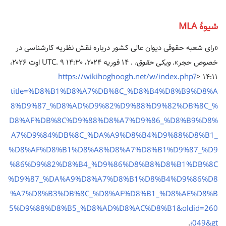
شیوهٔ MLA
«رای شعبه حقوقی دیوان عالی کشور درباره نقش نظریه کارشناسی در
خصوص حجر».
ویکی حقوق،
. ۱۴ فوریه ۲۰۲۴، ‏۱۴:۳۰ UTC. ۹ اوت ۲۰۲۶،
https://wikihoghoogh.net/w/index.php?
title=%D8%B1%D8%A7%DB%8C_%D8%B4%D8%B9%D8%A
8%D9%87_%D8%AD%D9%82%D9%88%D9%82%DB%8C_%
D8%AF%DB%8C%D9%88%D8%A7%D9%86_%D8%B9%D8%
A7%D9%84%DB%8C_%DA%A9%D8%B4%D9%88%D8%B1_
%D8%AF%D8%B1%D8%A8%D8%A7%D8%B1%D9%87_%D9
%86%D9%82%D8%B4_%D9%86%D8%B8%D8%B1%DB%8C
%D9%87_%DA%A9%D8%A7%D8%B1%D8%B4%D9%86%D8
%A7%D8%B3%DB%8C_%D8%AF%D8%B1_%D8%AE%D8%B
5%D9%88%D8%B5_%D8%AD%D8%AC%D8%B1&oldid=260
049&gt؛
.