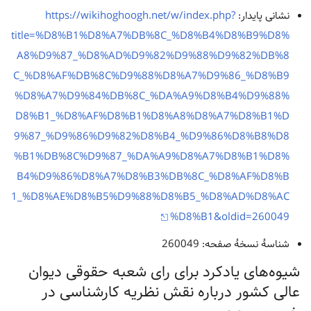
نشانی پایدار:
https://wikihoghoogh.net/w/index.php?
title=%D8%B1%D8%A7%DB%8C_%D8%B4%D8%B9%D8%
A8%D9%87_%D8%AD%D9%82%D9%88%D9%82%DB%8
C_%D8%AF%DB%8C%D9%88%D8%A7%D9%86_%D8%B9
%D8%A7%D9%84%DB%8C_%DA%A9%D8%B4%D9%88%
D8%B1_%D8%AF%D8%B1%D8%A8%D8%A7%D8%B1%D
9%87_%D9%86%D9%82%D8%B4_%D9%86%D8%B8%D8
%B1%DB%8C%D9%87_%DA%A9%D8%A7%D8%B1%D8%
B4%D9%86%D8%A7%D8%B3%DB%8C_%D8%AF%D8%B
1_%D8%AE%D8%B5%D9%88%D8%B5_%D8%AD%D8%AC
%D8%B1&oldid=260049
شناسهٔ نسخهٔ صفحه: 260049
شیوه‌های یادکرد برای رای شعبه حقوقی دیوان
عالی کشور درباره نقش نظریه کارشناسی در