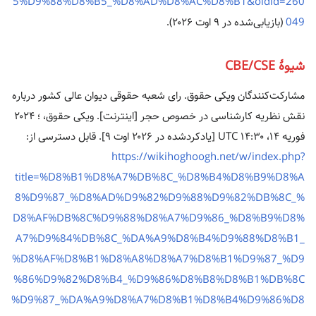
5%D9%88%D8%B5_%D8%AD%D8%AC%D8%B1&oldid=260
049
(بازیابی‌شده در ۹ اوت ۲۰۲۶).
شیوهٔ CBE/CSE
مشارکت‌کنندگان ویکی حقوق. رای شعبه حقوقی دیوان عالی کشور درباره
نقش نظریه کارشناسی در خصوص حجر [اینترنت]. ویکی حقوق، ؛ ۲۰۲۴
فوریه ۱۴، ‏۱۴:۳۰ UTC [یادکردشده در ۲۰۲۶ اوت ۹]. قابل دسترسی از:
https://wikihoghoogh.net/w/index.php?
title=%D8%B1%D8%A7%DB%8C_%D8%B4%D8%B9%D8%A
8%D9%87_%D8%AD%D9%82%D9%88%D9%82%DB%8C_%
D8%AF%DB%8C%D9%88%D8%A7%D9%86_%D8%B9%D8%
A7%D9%84%DB%8C_%DA%A9%D8%B4%D9%88%D8%B1_
%D8%AF%D8%B1%D8%A8%D8%A7%D8%B1%D9%87_%D9
%86%D9%82%D8%B4_%D9%86%D8%B8%D8%B1%DB%8C
%D9%87_%DA%A9%D8%A7%D8%B1%D8%B4%D9%86%D8