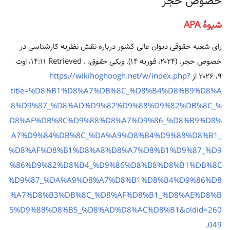
خصوص حجر
شیوهٔ APA
رای شعبه حقوقی دیوان عالی کشور درباره نقش نظریه کارشناسی در
خصوص حجر. (۲۰۲۴، فوریه ۱۴).
ویکی حقوق،
. Retrieved ‏۱۴:۱۱، اوت
۹، ۲۰۲۶ از
https://wikihoghoogh.net/w/index.php?
title=%D8%B1%D8%A7%DB%8C_%D8%B4%D8%B9%D8%A
8%D9%87_%D8%AD%D9%82%D9%88%D9%82%DB%8C_%
D8%AF%DB%8C%D9%88%D8%A7%D9%86_%D8%B9%D8%
A7%D9%84%DB%8C_%DA%A9%D8%B4%D9%88%D8%B1_
%D8%AF%D8%B1%D8%A8%D8%A7%D8%B1%D9%87_%D9
%86%D9%82%D8%B4_%D9%86%D8%B8%D8%B1%DB%8C
%D9%87_%DA%A9%D8%A7%D8%B1%D8%B4%D9%86%D8
%A7%D8%B3%DB%8C_%D8%AF%D8%B1_%D8%AE%D8%B
5%D9%88%D8%B5_%D8%AD%D8%AC%D8%B1&oldid=260
.
049