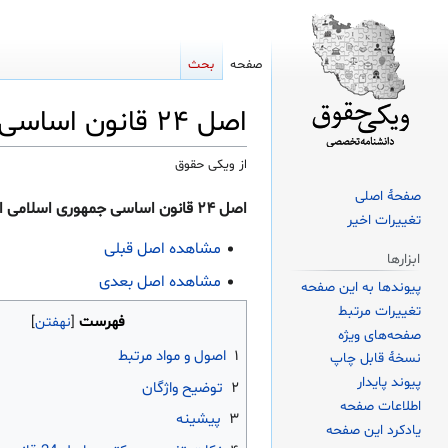
صفحه
بحث
اصل ۲۴ قانون اساسی
از ویکی حقوق
صفحهٔ اصلی
پرش
پرش
اصل ۲۴ قانون اساسی جمهوری اسلامی ایران:
تغییرات اخیر
به
به
ناوبری
جستجو
مشاهده اصل قبلی
ابزارها
مشاهده اصل بعدی
پیوندها به این صفحه
تغییرات مرتبط
فهرست
صفحه‌های ویژه
۱
اصول و مواد مرتبط
نسخهٔ قابل چاپ
پیوند پایدار
۲
توضیح واژگان
اطلاعات صفحه
۳
پیشینه
یادکرد این صفحه