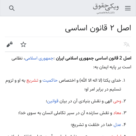
باز کردن منو اصلی
جستجو
اصل ۲ قانون اساسی
زبان
پیگیری
ویرایش
اصل 2 قانون اساسی جمهوری اسلامی ایران
:
جمهوری اسلامی
‏، نظامی
است بر پایه ایمان به:
خدای یکتا (لا اله الا الله) و اختصاص
حاکمیت
و
تشریع
به او و لزوم
تسلیم در برابر امر او؛
وحی
الهی و نقش بنیادی آن در بیان
قوانین
‏؛
معاد
و نقش سازنده آن در سیر تکاملی انسان به سوی خدا؛
عدل
خدا در خلقت و تشریع؛