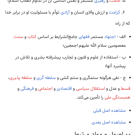
امامت
و
رهبری
مستمر و نقش اساسی آن در تداوم انقلاب اسلام؛
كرامت
و ارزش والای انسان و
آزادی
توأم با مسئولیت او در برابر خدا
که از راه:
الف -
اجتهاد
مستمر
فقهای
جامع‌الشرایط بر اساس
كتاب
و
سنت
معصومین سلام ‏الله علیهم اجمعین؛
ب - استفاده از علوم و فنون و تجارب پیشرفته بشری و تلاش در
پیشبرد آنها؛
ج - نفی هرگونه ستمگری و ستم ‏کشی و
سلطه گری
و
سلطه ‏پذیری
،
قسط
و عدل و
استقلال سیاسی
و
اقتصادی
و
اجتماعی
و
فرهنگی
و
همبستگی ملی
را تأمین می‌کند.
مشاهده اصل قبلی
مشاهده اصل بعدی
اصول و مواد مرتبط