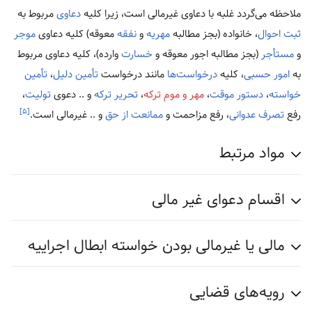
ملاحظه می‌گردد غلبه با دعاوی غیرمالی است، زیرا کلیه
دعاوی
مربوط به
ثبت احوال
، خانواده (بجز مطالبه
مهریه
و
نفقه
معوقه) کلیه دعاوی
موجر
و
مستأجر
(بجز مطالبه اجور معوقه و
خسارت
وارده)، کلیه دعاوی مربوط
به
امور حسبی
، کلیه
درخواست‌ها
مانند درخواست
تأمین دلیل
،
تأمین
خواسته
،
دستور موقت
،
مهر و موم ترکه
،
تحریر ترکه
و .. دعوی
تولیت
،
[۵]
رفع
تصرف عدوانی
، رفع مزاحمت و
ممانعت از حق
و .. غیرمالی است.
مواد مرتبط
اقسام دعوای غیر مالی
مالی یا غیرمالی بودن خواسته ابطال اجراییه
رویه‌های قضایی