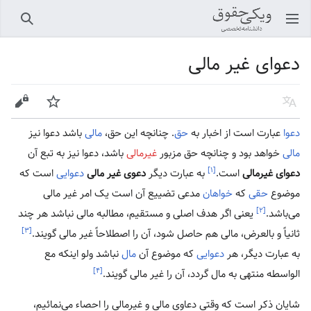
باز کردن منو اصلی
جستجو
دعوای غیر مالی
زبان
پیگیری
ویرایش
دعوا
عبارت است از اخبار به
حق
. چنانچه این حق،
مالی
باشد دعوا نیز
مالی
خواهد بود و چنانچه حق مزبور
غیرمالی
باشد، دعوا نیز به تبع آن
[۱]
دعوای غیرمالی
است.
به عبارت دیگر
دعوی غیر مالی
دعوایی
است که
موضوع
حقی
که
خواهان
مدعی تضییع آن است یک امر غیر مالی
[۲]
می‌باشد.
یعنی اگر هدف اصلی و مستقیم، مطالبه مالی نباشد هر چند
[۳]
ثانیاً و بالعرض، مالی هم حاصل شود، آن را اصطلاحاً غیر مالی گویند.
به عبارت دیگر، هر
دعوایی
که موضوع آن
مال
نباشد ولو اینکه مع
[۴]
الواسطه منتهی به مال گردد، آن را غیر مالی گویند.
شایان ذکر است که وقتی دعاوی مالی و غیرمالی را احصاء می‌نمائیم،