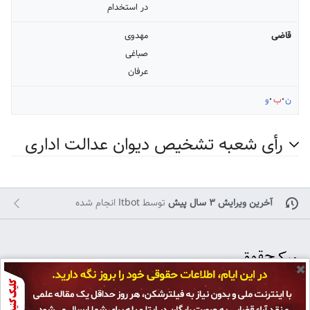
در استخدام
قاضی
مهدوی
صباغی
عرفان
ن
ب
و
رأی شعبه تشخیص دیوان عدالت اداری
آخرین ویرایش ۳ سال پیش
توسط
Itbot
انجام شده
✖
تمامی حقوق برای
پژوهشکده حقوق و قانون ایران
محفوظ است و هرگونه کپی بر