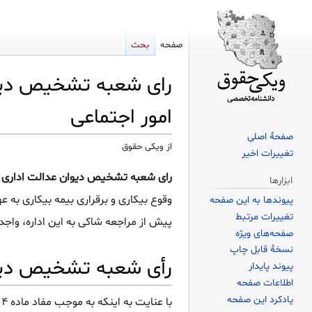
صفحه
بحث
رای شعبه تشخیص دیوان 
امور اجتماعی
صفحهٔ اصلی
از ویکی حقوق
تغییرات اخیر
پرش
پرش
رای شعبه تشخیص دیوان عدالت اداری دربا
ابزارها
به
به
وقوع بیکاری و برقراری بیمه بیکاری به ع
پیوندها به این صفحه
ناوبری
جستجو
تغییرات مرتبط
پیش از مراجعه شاکی به این اداره، واجد
صفحه‌های ویژه
نسخهٔ قابل چاپ
رأی شعبه تشخیص دیو
پیوند پایدار
اطلاعات صفحه
یادکرد این صفحه