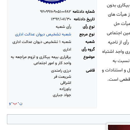
ن مذکور، تشخیص بیکاری بدون
شماره دادنامه
۹۲۰۹۹۷۰۹۰۵۱۰۰۶۸۲
از هیأت های
تاریخ دادنامه
۱۳۹۲/۰۷/۳۰
اف ادارات کار و امور اجتماعی می باشد و شاکی می بایست پس از صدور رأی مورخ ۱۲/۵/۸۸ هیأت حل
نوع رأی
رأی شعبه
أمین اجتماعی
نوع مرجع
شعبه تشخیص دیوان عدالت اداری
شعبه
شعبه ۱ تشخیص دیوان عدالت اداری
أی از ناحیه
گروه رأی
اداری
یمه بیکاری واجد اشتباه
موضوع
برقراری بیمه بیکاری و لزوم مراجعه به
اداری نسبت به
واحد کار و امور اجتماعی
 و استنادات و
قاضی
درزی رامندی
شریعت فر
 قطعی است.
اشراقی
یاورزاده
جواد جباری
ن
ب
و