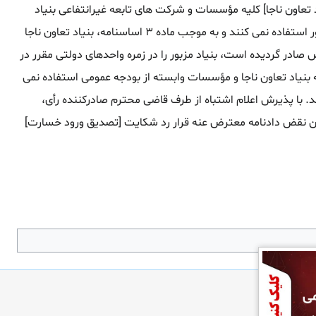
سه ... وابسته به بنیاد تعاون ناجا] کلیه مؤسسات و شرکت های تابعه غیرانتفاعی بنیاد
دارای شخصیت حقوقی مستقل و سرمایه آن توسط بنیاد تعاون شهید [تأمین شده] و از ردیف بودجه عمومی کشور استفاده نمی کنند و به موجب ماده ۳ اساسنامه، بنیاد تعاون ناجا
ت دیوان عدالت اداری نیز به شماره ۴۶۷ مورخ ۷/۷/۱۳۸۷ که در مقام تعارض صادر گردیده است، بنیاد مزبور را در زمره واحدهای دولتی مقرر در
 و با عنایت به این که بنیاد تعاون ناجا و مؤسسات وابسته از بودجه عمومی استفاده نمی
دیق ماده ۱۳ قانون دیوان عدالت اداری نمی باشد. با پذیرش اعلام اشتباه از طرف قاضی محترم صادرکننده رأی،
مواد ۱۰ و ۱۶ قانون دیوان عدالت اداری و با رعایت ماده ۱۲۰ قانون دیوان عدالت اداری مصوب ۱۳۹۲ ضمن نقض دادنامه معترض عنه قرار رد شکایت [تصدیق ورود خسارت]