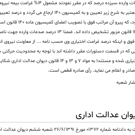
۱۲۸ (قانون استخدام ناجا) با میزان صدمات وارده سیزده درصد که در مقرر
باشد که در صورت وجود صورت سانحه معتبر به شرح زیر تعیین و به کمیسیون ۱۴۰ ارج
تأیید شورای مذکور ملاک عمل نخواهد بود، که پیرو آن
تاریخ اجرای حکم جانباز بند الف ماده ۱۲۸ قانون مزبور تشخیص داده اند. ضمنا ۱۳ د
وق و اینکه درصد غرامت اختیاری وی حسب نامه ... از معاونت نیروی ا
طبق کد ... مشمول ۱۵% غرامت بیمه اختیاری شده و مستندا به مواد ۷ و ۱۳ و ۱۴ قانون 
 و اعلام می نماید. رأی صادره قطعی است.
ان عدالت اداری
در خصوص اعلام وقوع اشتباه بین نسبت به دادنامه شماره ۰۱۳۷۲ مورخ ۲۶/۶/۱۳۹۱ شعب