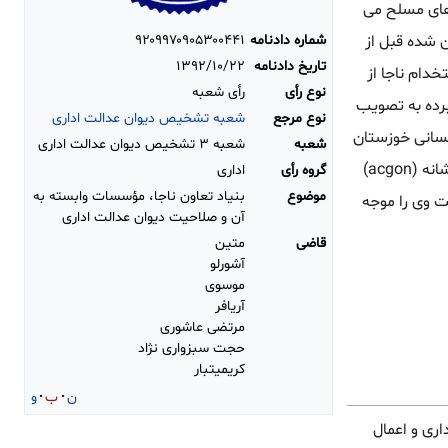
 نمودند مشمول ۱۴% غرامت بیمه نیروهای مسلح می
شماره دادنامه
۹۲۰۹۹۷۰۹۰۵۳۰۰۴۴۱
اع می گردد و درصد تعیین شده قبل از
تاریخ دادنامه
۱۳۹۲/۱۰/۲۲
 مراتب فوق با تصویب اعضای کمیسیون ماده ۱۴۰ قانون استخدام ناجا از
نوع رأی
رأی شعبه
رصد صدمات وارده جهت نامبرده به تصویب
نوع مرجع
شعبه تشخیص دیوان عدالت اداری
نسانی خوزستان
شعبه
شعبه ۳ تشخیص دیوان عدالت اداری
به رئیس محترم پلیس فتا اداره پشتیبانی که در قسمت دستورات مقرر داشته اند با توجه به محدودیت حرکتی شانه (acgon)
گروه رأی
اداری
موضوع
بنیاد تعاون ناجا، مؤسسات وابسته به
دیوان عدالت اداری شکایت وی را موجه
آن و صلاحیت دیوان عدالت اداری
قاضی
متین
آشورلو
موسوی
آریافر
مرتضی عاشوری
حجت سبزواری نژاد
کریمی‏تبار
ن
ب
و
ه ششم دیوان عدالت اداری و اعمال