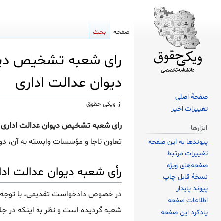
صفحه
بحث
رای شعبه تشخیص دیوان
دیوان عدالت اداری
صفحهٔ اصلی
از ویکی حقوق
تغییرات اخیر
پرش
پرش
رای شعبه تشخیص دیوان عدالت اداری در
ابزارها
به
به
تعاون ناجا و مؤسسات وابسته به آن، دو
پیوندها به این صفحه
ناوبری
جستجو
تغییرات مرتبط
صفحه‌های ویژه
رأی شعبه دیوان عدالت ادا
نسخهٔ قابل چاپ
پیوند پایدار
در خصوص دادخواست تقدیمی، با توجه به 
اطلاعات صفحه
شعبه گردیده است و نظر به اینکه در جل
یادکرد این صفحه