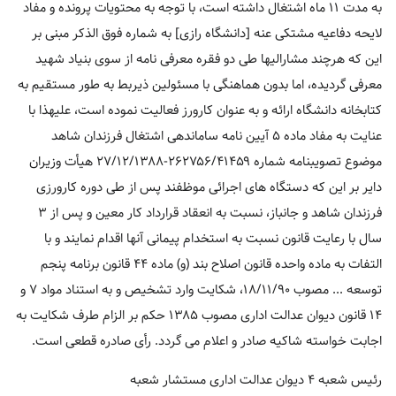
به مدت ۱۱ ماه اشتغال داشته است، با توجه به محتویات پرونده و مفاد
لایحه دفاعیه مشتکی عنه [دانشگاه رازی] به شماره فوق الذکر مبنی بر
این که هرچند مشارالیها طی دو فقره معرفی نامه از سوی بنیاد شهید
معرفی گردیده، اما بدون هماهنگی با مسئولین ذیربط به طور مستقیم به
کتابخانه دانشگاه ارائه و به عنوان کارورز فعالیت نموده است، علیهذا با
عنایت به مفاد ماده ۵ آیین نامه ساماندهی اشتغال فرزندان شاهد
موضوع تصویبنامه شماره ۲۶۲۷۵۶/۴۱۴۵۹-۲۷/۱۲/۱۳۸۸ هیأت وزیران
دایر بر این که دستگاه های اجرائی موظفند پس از طی دوره کارورزی
فرزندان شاهد و جانباز، نسبت به انعقاد قرارداد کار معین و پس از ۳
سال با رعایت قانون نسبت به استخدام پیمانی آنها اقدام نمایند و با
التفات به ماده واحده قانون اصلاح بند (و) ماده ۴۴ قانون برنامه پنجم
توسعه ... مصوب ۱۸/۱۱/۹۰، شکایت وارد تشخیص و به استناد مواد ۷ و
۱۴ قانون دیوان عدالت اداری مصوب ۱۳۸۵ حکم بر الزام طرف شکایت به
اجابت خواسته شاکیه صادر و اعلام می گردد. رأی صادره قطعی است.
رئیس شعبه ۴ دیوان عدالت اداری مستشار شعبه