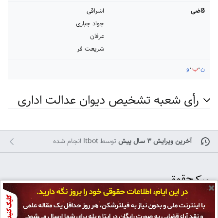
قاضی
اشراقی
جواد جباری
عرفان
شریعت فر
ن
ب
و
رأی شعبه تشخیص دیوان عدالت اداری
آخرین ویرایش ۳ سال پیش
توسط
Itbot
انجام شده
✖
تمامی حقوق برای
پژوهشکده حقوق و قانون ایران
محفوظ است و هرگونه کپی بر