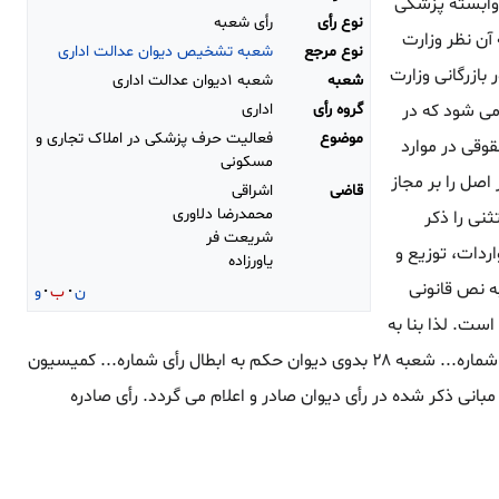
کی است یا وابسته پزشکی
نوع رأی
رأی شعبه
آن نظر وزارت
نوع مرجع
شعبه تشخیص دیوان عدالت اداری
بازرگانی وزارت
شعبه
شعبه ۱دیوان عدالت اداری
گروه رأی
اداری
ی شود که در
موضوع
فعالیت حرف پزشکی در املاک تجاری و
 حقوقی در موارد
مسکونی
اصل را بر مجاز
قاضی
اشراقی
محمدرضا دلاوری
نی را ذکر
شریعت فر
ردات، توزیع و
یاورزاده
ه نص قانونی
ن
ب
و
ت. لذا بنا به
جهات فوق تقاضای اعمال ماده ۱۸ از ناحیه ریاست محترم دیوان مقرون به صحت تشخیص و ضمن نقض دادنامه شماره... شعبه ۲۸ بدوی دیوان حکم به ابطال رأی شماره... کمیسیون
هات و مبانی ذکر شده در رأی دیوان صادر و اعلام می گردد. رأی صادره