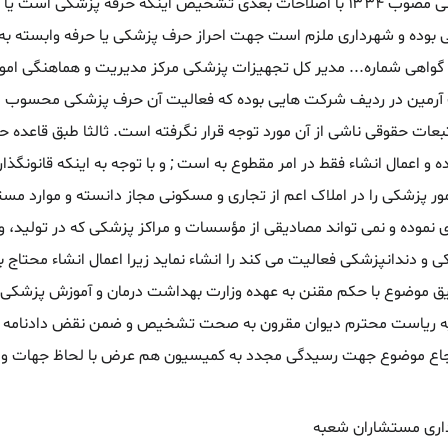
پزشکی دارویی و مواد خوردنی و آشامیدنی مصوب ۱۳۳۴ با اصلاحات بعدی تشخیص اینکه حرفه پزش
 بوده و شهرداری ملزم است جهت احراز حرف پزشکی یا حرفه وابسته به 
 گواهی شماره... مدیر کل تجهیزات پزشکی مرکز مدیریت و هماهنگی امور 
رمین در ردیف شرکت هایی بوده که فعالیت آن حرف پزشکی محسوب م
لیت و آثار و تبعات حقوقی ناشی از آن مورد توجه قرار نگرفته است. ثالثا طبق قاعده
و اعمال انشاء فقط در امر مقطوع به است ; و با توجه به اینکه قانونگذار 
ر پزشکی را در املاک اعم از تجاری و مسکونی مجاز دانسته و موارد مستث
نموده و نمی تواند مصادیقی از مؤسسات و مراکز پزشکی که در تولید، وا
 دندانپزشکی فعالیت می کند را انشاء نماید زیرا اعمال انشاء محتاج ب
ق موضوع با حکم مقنن به عهده وزارت بهداشت درمان و آموزش پزشکی اس
داری منطقه ۶ تهران و ارجاع موضوع جهت رسیدگی مجدد به کمیسیون هم عرض با لحاظ ج