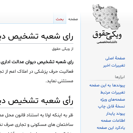
صفحه
بحث
رای شعبه تشخیص دیوا
از ویکی حقوق
صفحهٔ اصلی
پرش
پرش
رای شعبه تشخیص دیوان عدالت اداری د
تغییرات اخیر
به
به
فعالیت حرف پزشکی در املاک اعم از تجا
ناوبری
جستجو
ابزارها
مستثنی نماید.
پیوندها به این صفحه
تغییرات مرتبط
رأی شعبه تشخیص دیو
صفحه‌های ویژه
نسخهٔ قابل چاپ
پیوند پایدار
اطلاعات صفحه
یادکرد این صفحه