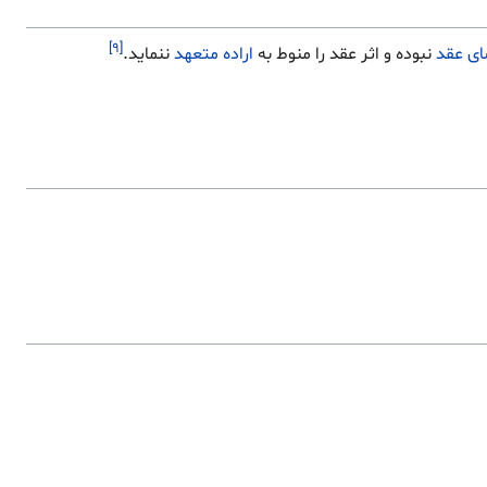
[۹]
ای عقد
نبوده و اثر عقد را منوط به
اراده
متعهد
ننماید.