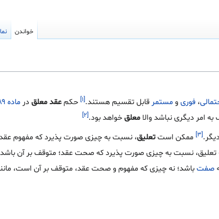
خواندن
نما
[۱]
تمالی
،
فوری
و
مستمر
قابل تقسیم هستند.
حکم
عقد معلق
در
ماده ۱۸۹ قانون مدنی
[۲]
 به امر دیگری نباشد والا
معلق
خواهد بود.
[۳]
یگر.
ممکن است
تعلیق
، نسبت به چیزی صورت پذیرد که مفهوم عقد، 
تعلیق، نسبت به چیزی صورت پذیرد که صحت عقد؛ متوقف بر آن باشد، م
ه
صفت
باشد؛ نه چیزی که مفهوم و صحت عقد، متوقف بر آن است، مانند ای