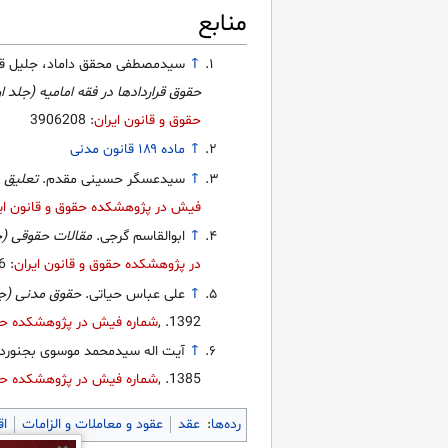
منابع
↑
سیدمصطفی محقق داماد، جلیل قنواتی، سیدحسن وحدتی شبیری و ابراهیم عبدی پور.
حقوق قراردادها در فقه امامیه (جلد ا
حقوق و قانون ایران
: 3906208
↑
ماده ۱۸۹ قانون مدنی
↑
سیدعسگر حسینی مقدم.
تعلیق د
فیش در پژوهشکده حقوق و قانون ای
↑
ابوالقاسم گرجی.
مقالات حقوقی (ج
در پژوهشکده حقوق و قانون ایران
: 221076
↑
علی عباس حیاتی.
حقوق مدنی (جل
1392.
,
شماره فیش در پژوهشکده حقو
↑
آیت اله سیدمحمد موسوی بجنورد
1385.
,
شماره فیش در پژوهشکده حقو
رده‌ها
:
عقد
عقود و معاملات و الزامات
اق