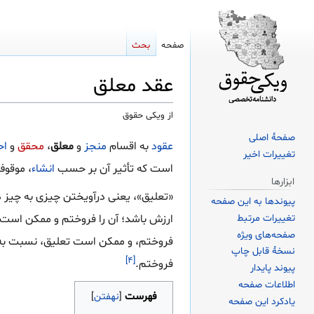
صفحه
بحث
عقد معلق
از ویکی حقوق
صفحهٔ اصلی
پرش
پرش
عقود
به اقسام
منجز
و
معلق
،
محقق
و
اح
تغییرات اخیر
به
به
است که تأثیر آن بر حسب
انشاء
، موقوف
ناوبری
جستجو
ابزارها
«تعلیق»، یعنی درآویختن چیزی به چیز د
پیوندها به این صفحه
ارزش باشد؛ آن را فروختم و ممکن است 
تغییرات مرتبط
صفحه‌های ویژه
فروختم، و ممکن است تعلیق، نسبت ب
نسخهٔ قابل چاپ
[۴]
فروختم.
پیوند پایدار
اطلاعات صفحه
فهرست
یادکرد این صفحه