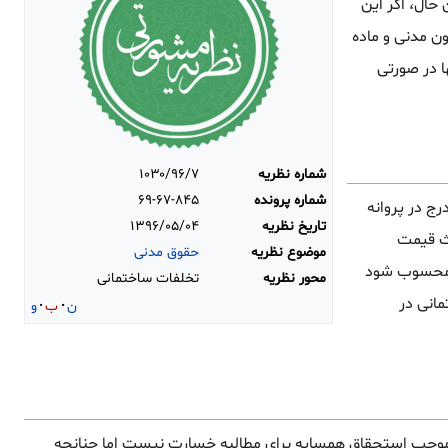
حال، اگر این
ات غیر متعارف باشد و واقعاً موجب تضرر همسایه گردد، بر اساس مقررات ماده ۱۳۲ قانون مدنی و ماده
 در صورتی
شماره نظریه
۱۰۳۰/۹۶/۷
شماره پرونده
۶۹-۶۷-۸۴۵
ج در پروانه
تاریخ نظریه
۱۳۹۶/۰۵/۰۴
یث قیمت
موضوع نظریه
حقوق مدنی
ر محسوب شود
محور نظریه
تخلفات ساختمانی
انی در
ن
ب
و
ای کمیسیون ماده ۱۰۰ قانون شهرداری گردیده است، موجب استحقاق همسایه برای مطالبه خسارت نیست اما چنانچه