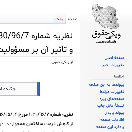
صفحه
بحث
و تأثیر آن بر مسؤول
صفحهٔ اصلی
از ویکی حقوق
تغییرات اخیر
پرش
پرش
ابزارها
به
به
پیوندها به این صفحه
ناوبری
جستجو
چکیده ا
تغییرات مرتبط
صفحه‌های ویژه
نسخهٔ قابل چاپ
پیوند پایدار
اطلاعات صفحه
از کاهش قیمت ساختمان همجوار
: در م
یادکرد این صفحه