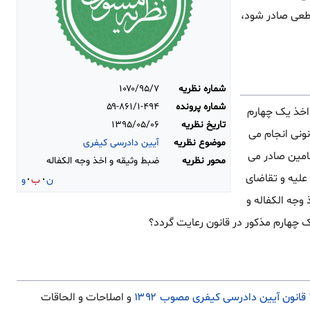
قطعی صادر شود،
شماره نظریه
۱۰۷۰/۹۵/۷
شماره پرونده
۵۹-۸۶۱/۱-۴۹۴
 اخذ یک چهارم
تاریخ نظریه
۱۳۹۵/۰۵/۰۶
نونی انجام می
موضوع نظریه
آیین دادرسی کیفری
امین صادر می
محور نظریه
ضبط وثیقه و اخذ وجه الکفاله
علیه و تقاضای
ن
ب
و
وجه الکفاله و
یک چهارم مذکور در قانون رعایت گردد؟
و اصلاحات و الحاقات