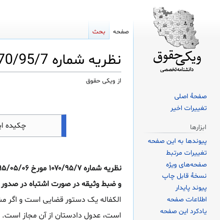
صفحه
بحث
نظریه شماره 1070/95/7 مورخ 1395/05/06 اداره کل حقوقی قوه قضاییه
از ویکی حقوق
صفحهٔ اصلی
پرش
پرش
تغییرات اخیر
به
به
ناوبری
جستجو
چکیده ا
ابزارها
پیوندها به این صفحه
تغییرات مرتبط
صفحه‌های ویژه
نسخهٔ قابل چاپ
و ضبط وثیقه در صورت اشتباه در صدور 
پیوند پایدار
الکفاله یک دستور قضایی است و اگر م
اطلاعات صفحه
یادکرد این صفحه