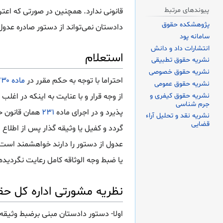
پیوندهای مرتبط
قانونی ندارد. همچنین در صورتی که اعتر
پژوهشکده حقوق
دادستان نمی‌تواند از دستور صادره عدول کند و بر
سامانه پود
انتشارات داد و دانش
استعلام
نشریه حقوق تطبیقی
نشریه حقوق خصوصی
احتراما با توجه به حکم مقرر در
ماده ۲۳۰
نشریه حقوق عمومی
نشریه حقوق کیفری و
از وجه قرار و با عنایت به اینکه در اغلب
جرم شناسی
پذیرد و در اجرای ماده
۲۳۱
همان قانون ج
نشریه نقد و تحلیل آراء
قضایی
گردد و کفیل یا وثیقه گذار پس از اطلاع
عدول از دستور را دارند خواهشمند است 
یا ضبط وجه الوثاقه کامل رعایت نگردیده 
نظریه مشورتی اداره کل حق
اولا- دستور دادستان مبنی برضبط وثیقه