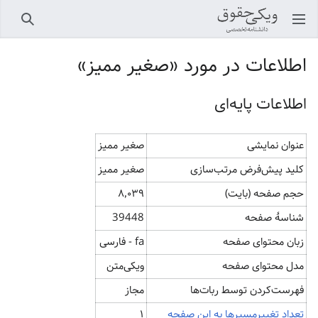
باز کردن منو اصلی
جستجو
اطلاعات در مورد «صغیر ممیز»
اطلاعات پایه‌ای
عنوان نمایشی
صغیر ممیز
کلید پیش‌فرض مرتب‌سازی
صغیر ممیز
حجم صفحه (بایت)
۸٬۰۳۹
شناسهٔ صفحه
39448
زبان محتوای صفحه
fa - فارسی
مدل محتوای صفحه
ویکی‌متن
‌فهرست‌کردن توسط ربات‌ها
مجاز
تعداد تغییرمسیرها به این صفحه
۱