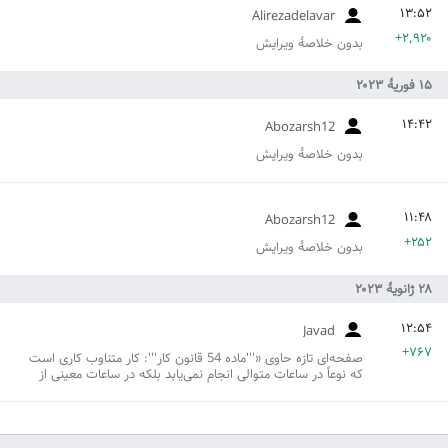
Alirezadelavar
+۲٬۹۲۰
بدون خلاصۀ ویرایش
Abozarsh12
بدون خلاصۀ ویرایش
Abozarsh12
+۲۵۲
بدون خلاصۀ ویرایش
Javad
+۷۶۷
صفحه‌ای تازه حاوی «'''ماده 54 قانون کار''': کار متناوب کاری است
که نوعاً در ساعات متوالی انجام نمی‌یابد بلکه در ساعات معینی از
شبانه روز صورت می‌گیرد. ‌تبصره - فواصل تناوب کار در اختیار کارگر
است و حضور او در کارگاه الزامی نیست. در کارهای متناوب، ساعات
کار و فواصل ت...» ایجاد کرد