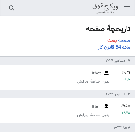
باز کردن منو اصلی
جستجو
تاریخچهٔ صفحه
صفحه
بحث
ماده 54 قانون کار
Itbot
+۱۱۲
بدون خلاصۀ ویرایش
Itbot
+۸۲۸
بدون خلاصۀ ویرایش