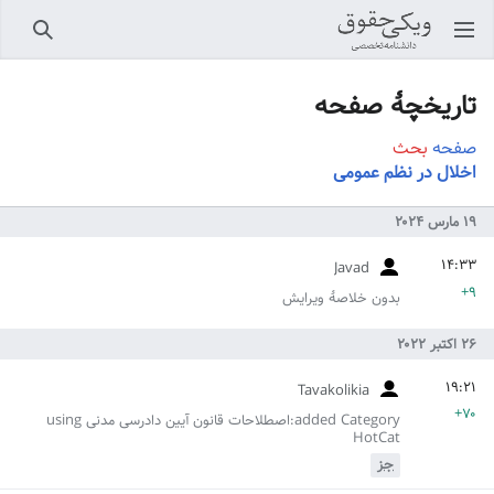
باز کردن منو اصلی
جستجو
تاریخچهٔ صفحه
صفحه
بحث
اخلال در نظم عمومی
Javad
+۹
بدون خلاصۀ ویرایش
Tavakolikia
+۷۰
added Category:اصطلاحات قانون آیین دادرسی مدنی using
HotCat
جز