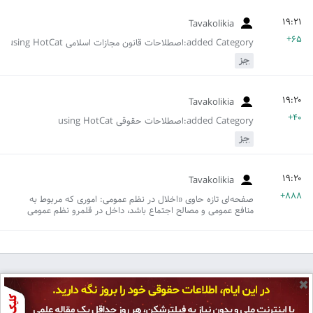
Tavakolikia
+۶۵
added Category:اصطلاحات قانون مجازات اسلامی using HotCat
جز
Tavakolikia
+۴۰
added Category:اصطلاحات حقوقی using HotCat
جز
Tavakolikia
+۸۸۸
صفحه‌ای تازه حاوی «اخلال در نظم عمومی: اموری که مربوط به
منافع عمومی و مصالح اجتماع باشد، داخل در قلمرو نظم عمومی
است و هر کاری که در این امور اختلال ایجاد کند و یا به عبارت دیگر
هر امری که ارتکاب آن موجب تشنج و اختلال در جامعه شود خلاف
نظم عمومی محسوب می‌شود.<ref>...» ایجاد کرد
✖