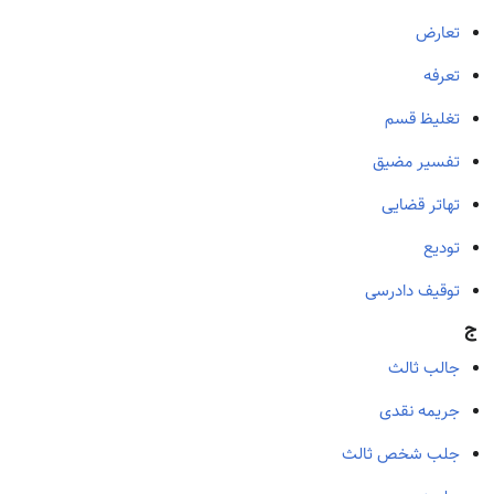
تعارض
تعرفه
تغلیظ قسم
تفسیر مضیق
تهاتر قضایی
تودیع
توقیف دادرسی
ج
جالب ثالث
جریمه نقدی
جلب شخص ثالث