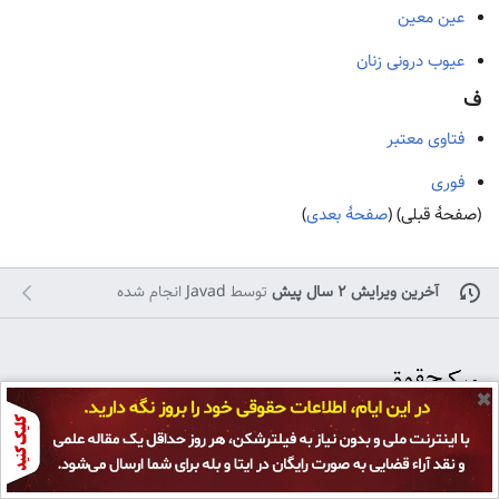
عین معین
عیوب درونی زنان
ف
فتاوی معتبر
فوری
(صفحهٔ قبلی) (
صفحهٔ بعدی
)
آخرین ویرایش ۲ سال پیش
توسط
Javad
انجام شده
✖
تمامی حقوق برای
پژوهشکده حقوق و قانون ایران
محفوظ است و هرگونه کپی بر
سیاست حفظ حریم خصوصی
نمای رایانه