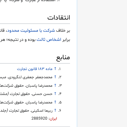
استفاده از عبارت "و شرکاء" ی
انتقادات
بر خلاف
شرکت با مسئولیت محدود
، قا
برابر
اشخاص ثالث
بوده و در نتیجه؛ هر
منابع
↑
ماده ۱۸۳ قانون تجارت
↑
محمدجعفر جعفری لنگرودی.
مبسو
↑
محمدرضا پاسبان.
حقوق شرکت‌ها
↑
حسن حسنی.
حقوق تجارت (مشتم
↑
محمدرضا پاسبان.
حقوق شرکت‌ها
↑
ربیعا اسکینی.
حقوق تجارت (جلد 
ایران
: 2885920