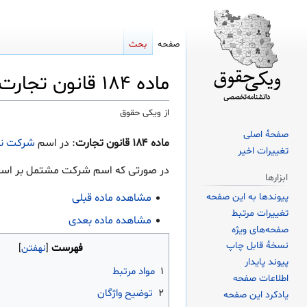
صفحه
بحث
ماده ۱۸۴ قانون تجارت
از ویکی حقوق
صفحهٔ اصلی
پرش
پرش
ماده ۱۸۴ قانون تجارت
: در اسم
شرکت ن
تغییرات اخیر
به
به
ناوبری
جستجو
در صورتی که اسم شرکت مشتمل بر اسامی 
ابزارها
مشاهده ماده قبلی
پیوندها به این صفحه
تغییرات مرتبط
مشاهده ماده بعدی
صفحه‌های ویژه
نسخهٔ قابل چاپ
فهرست
پیوند پایدار
۱
مواد مرتبط
اطلاعات صفحه
۲
توضیح واژگان
یادکرد این صفحه