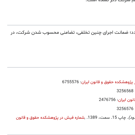
اسم شرکت ذکر نشده است.
 نگردد؛ ضمانت اجرای چنین تخلفی، تضامنی محسوب شدن شرکت، در
پژوهشکده حقوق و قانون ایران
: 6755576
: 325
ون ایران
: 2476756
: 325
ود)
. چاپ 15. سمت، 1389.
,
شماره فیش در پژوهشکده حقوق و قانون