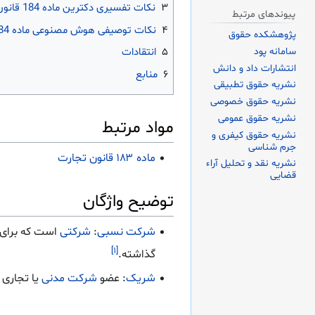
۳
نکات تفسیری دکترین ماده 184 قانون تجارت
پیوندهای مرتبط
۴
نکات توصیفی هوش مصنوعی ماده 184 قانون تجارت
پژوهشکده حقوق
سامانه پود
۵
انتقادات
انتشارات داد و دانش
۶
منابع
نشریه حقوق تطبیقی
نشریه حقوق خصوصی
نشریه حقوق عمومی
مواد مرتبط
نشریه حقوق کیفری و
جرم شناسی
ماده ۱۸۳ قانون تجارت
نشریه نقد و تحلیل آراء
قضایی
توضیح واژگان
شرکت نسبی
:
شرکتی
است که برای 
[۱]
گذاشته.
شریک
:‌ عضو
شرکت مدنی
یا تجاری ر