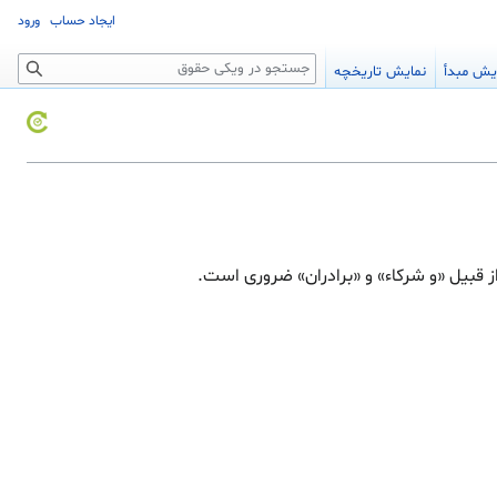
ایجاد حساب
ورود
جستجو
یش مبدأ
نمایش تاریخچه
 قبیل «و شرکاء» و «برادران» ضروری است.