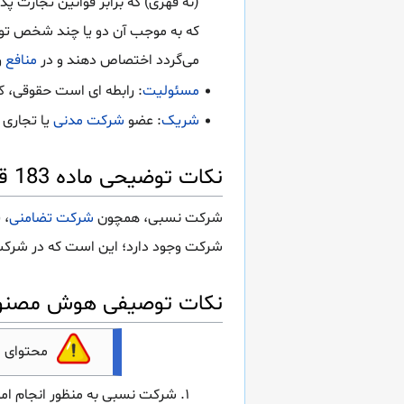
(نه قهری) که برابر قوانین تجارت پدی
که به موجب آن دو یا چند شخص تواف
می‌گردد اختصاص دهند و در
منافع
و
مسئولیت
: رابطه ای است حقوقی، ک
شریک
: عضو
شرکت مدنی
یا تجاری ر
نکات توضیحی ماده 183 قانون تجارت
شرکت نسبی، همچون
شرکت تضامنی
، 
شرکت وجود دارد؛ این است که در شرکت 
نکات توصیفی هوش مصنوعی ماده 183 
محتوای 
شرکت نسبی به منظور انجام امو