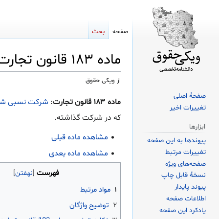
صفحه
بحث
ماده ۱۸۳ قانون تجارت
از ویکی حقوق
صفحهٔ اصلی
پرش
پرش
ماده ۱۸۳ قانون تجارت
:
شرکت نسبی
شر
تغییرات اخیر
به
به
که در شرکت گذاشته.
ناوبری
جستجو
ابزارها
مشاهده ماده قبلی
پیوندها به این صفحه
تغییرات مرتبط
مشاهده ماده بعدی
صفحه‌های ویژه
فهرست
نسخهٔ قابل چاپ
پیوند پایدار
۱
مواد مرتبط
اطلاعات صفحه
۲
توضیح واژگان
یادکرد این صفحه