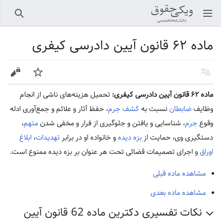
باز کردن منو اصلی
جستجو
ماده ۶۲ قانون آیین دادرسی کیفری
زبان
پیگیری
ویرایش
ماده ۶۲ قانون آیین دادرسی کیفری:
تحمیل هزینه‌های ناشی از انجام
وظایف
ضابطان
نسبت به
کشف جرم
، حفظ آثار و علائم و جمع‌آوری ادله
وقوع
جرم
، شناسایی و یافتن و جلوگیری از فرار و مخفی شدن
متهم
،
دستگیری وی، حمایت از
بزه دیده
و خانواده او در برابر
تهدیدات
،
ابلاغ
اوراق
و اجرای تصمیمات قضائی تحت هر عنوان بر بزه دیده ممنوع است.
مشاهده ماده قبلی
مشاهده ماده بعدی
نکات تفسیری دکترین ماده 62 قانون آیین