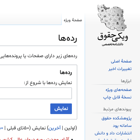
صفحهٔ ویژه
رده‌ها
پرش
پرش
رده‌های زیر دارای صفحات یا پرونده‌های
به
به
صفحهٔ اصلی
ناوبری
جستجو
تغییرات اخیر
رده‌ها
ابزارها
نمایش رده‌ها با شروع از:
صفحه‌های ویژه
نسخهٔ قابل چاپ
نمایش
پیوندهای مرتبط
پژوهشکده حقوق
سامانه پود
(
اولین
|
آخرین
) نمایش (
۵۰تای قبلی
|
۵۰تای 
انتشارات داد و دانش
)آرای وحدت رویه دیوان عالی کشور سال 