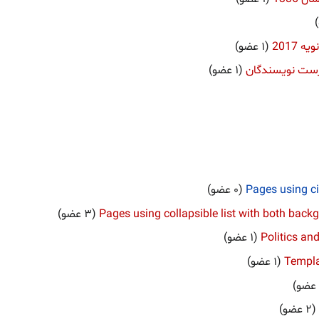
Pages using c
Pages using collapsible list with both backgr
Politics an
Templa