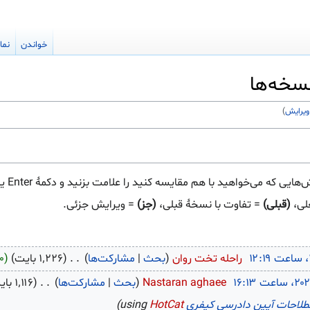
خواندن
نما
سخه‌ها
ویرایش
)
واهید با هم مقایسه کنید را علامت بزنید و دکمهٔ Enter یا دکمهٔ پایین را فشار دهید.
لی،
(قبلی)
= تفاوت با نسخهٔ قبلی،
(جز)
= ویرایش جزئی.
‏
راحله تخت روان
بحث
مشارکت‌ها
‏
۱٬۲۲۶ بایت
۰
‏
Nastaran aghaee
بحث
مشارکت‌ها
‏
۱٬۱۱۶ بایت
طلاحات آیین دادرسی کیفری
using
HotCat