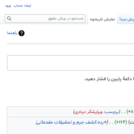
ایجاد حساب
ورود
جستجو
یش مبدأ
نمایش تاریخچه
راهنما
+۱۱
‏
برچسب
:
ویرایشگر دیداری
+۱۶۴
‏
+
رده:کشف جرم و تحقیقات مقدماتی
;