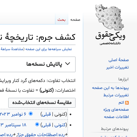
صفحه
بحث
کشف جرم: تاریخچهٔ ن
نمایش سیاهه‌ها برای این صفحه
(
مشاهدهٔ سیاههٔ 
پرش
پرش
صفحهٔ اصلی
پالایش نسخه‌ها
به
به
تغییرات اخیر
ناوبری
جستجو
ابزارها
انتخاب تفاوت: دکمه‌های گرد کنار ویرایش‌هایی که می‌خ
پیوندها به این صفحه
اختصارات:
(کنونی)
= تفاوت با نسخهٔ فع
تغییرات مرتبط
اتم
صفحه‌های ویژه
‏۶
کنونی
قبلی
اطلاعات صفحه
نوامبر
ب
‏۱۸
کنونی
قبلی
پیوندهای مرتبط
۲۰۲۳
سپتامبر
د
+
رده:اصطلاحات حقوق جزا
; +
رده:اص