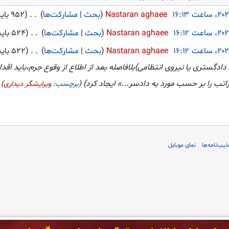
‏
Nastaran aghaee
بحث
مشارکت‌ها
‏
۹۵۲ بایت
‏
Nastaran aghaee
بحث
مشارکت‌ها
‏
۵۲۴ بایت
‏
Nastaran aghaee
بحث
مشارکت‌ها
‏
۵۲۲ بایت
ری یا نیروی انتظامی)بلافاصله بعد از اطلاع از وقوع جرم،باید اقداماتی
ب را بر حسب مورد به دادسر...» ایجاد کرد
برچسب
:
ویرایشگر دیداری
یب‌نامه‌ها
نمای موبایل