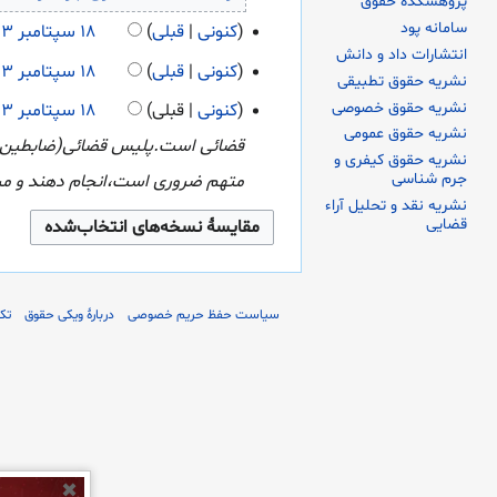
پژوهشکده حقوق
۲۰۲۳
و
سامانه پود
کنونی
قبلی
انتشارات داد و دانش
ن
ب
کنونی
قبلی
نشریه حقوق تطبیقی
خ
د
نشریه حقوق خصوصی
کنونی
قبلی
ل
نشریه حقوق عمومی
و
قضائی است.پلیس قضائی(ضابطین دادگست
نشریه حقوق کیفری و
ا
ن
جرم شناسی
متهم ضروری است،انجام دهند و مرات
ص
نشریه نقد و تحلیل آراء
خ
قضایی
ۀ
ل
و
ا
ی
ص
سیاست حفظ حریم خصوصی
دربارهٔ ویکی حقوق
تکذ
ر
ۀ
ا
و
ی
ی
ش
ر
✖
ا