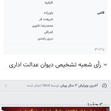
کارفرما
قاضی
یاورزاده
شریعت فر
محمدرضا دلاوری
اشراقی
درزی رامندی
ن
ب
و
رأی شعبه تشخیص دیوان عدالت اداری
آخرین ویرایش ۳ سال پیش
توسط
Itbot
انجام شده
✖