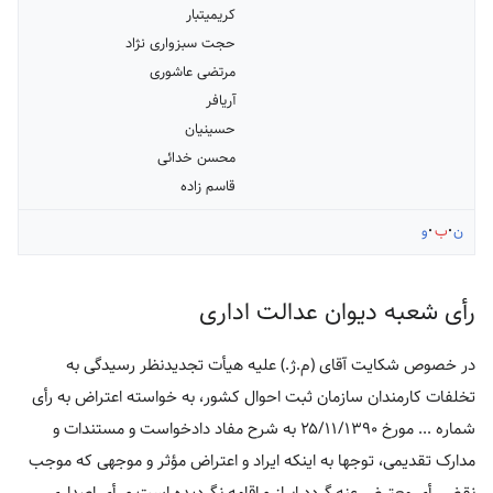
کریمی‏تبار
حجت سبزواری نژاد
مرتضی عاشوری
آریافر
حسینیان
محسن خدائی
قاسم زاده
ن
ب
و
رأی شعبه دیوان عدالت اداری
در خصوص شکایت آقای (م.ژ.) علیه هیأت تجدیدنظر رسیدگی به
تخلفات کارمندان سازمان ثبت احوال کشور، به خواسته اعتراض به رأی
شماره ... مورخ ۲۵/۱۱/۱۳۹۰ به شرح مفاد دادخواست و مستندات و
مدارک تقدیمی، توجها به اینکه ایراد و اعتراض مؤثر و موجهی که موجب
نقض رأی معترض عنه گردد ابراز و اقامه نگردیده است و رأی اصداری