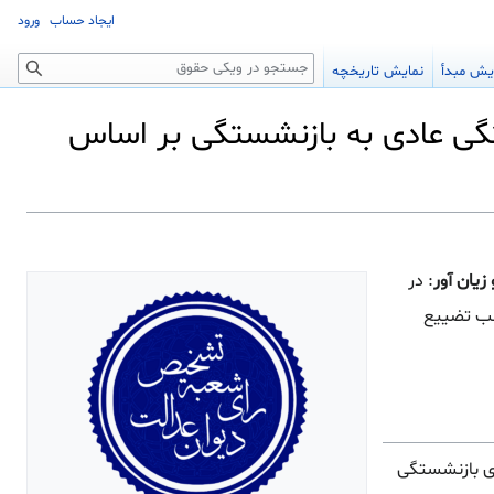
ایجاد حساب
ورود
جستجو
یش مبدأ
نمایش تاریخچه
گی عادی به بازنشستگی بر اساس
یان آور
: در
جب تضییع
ری بازنشستگی