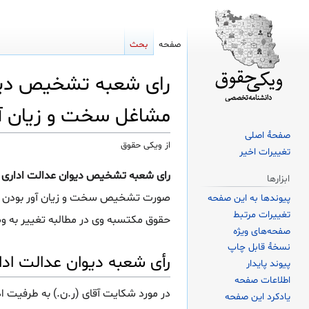
صفحه
بحث
رای شعبه تشخیص دیوا
مشاغل سخت و زیان آو
صفحهٔ اصلی
از ویکی حقوق
تغییرات اخیر
پرش
پرش
رای شعبه تشخیص دیوان عدالت اداری د
ابزارها
به
به
صورت تشخیص سخت و زیان آور بودن ش
پیوندها به این صفحه
ناوبری
جستجو
تغییرات مرتبط
حقوق مکتسبه وی در مطالبه تغییر به 
صفحه‌های ویژه
نسخهٔ قابل چاپ
رأی شعبه دیوان عدالت ادا
پیوند پایدار
اطلاعات صفحه
در مورد شکایت آقای (ر.ن.) به طرفیت ا
یادکرد این صفحه