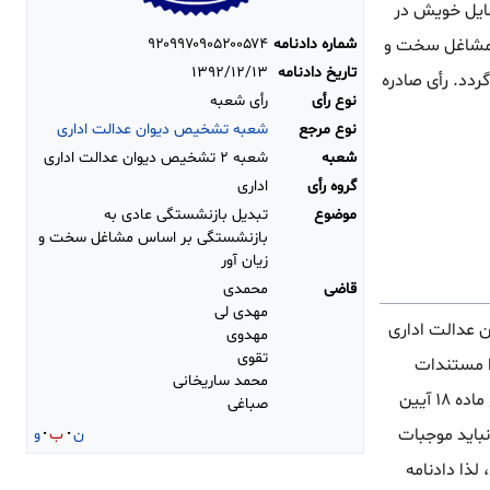
مایل خویش در
شماره دادنامه
۹۲۰۹۹۷۰۹۰۵۲۰۰۵۷۴
ساس مشاغل سخت و
تاریخ دادنامه
۱۳۹۲/۱۲/۱۳
ردد. رأی صادره
نوع رأی
رأی شعبه
نوع مرجع
شعبه تشخیص دیوان عدالت اداری
شعبه
شعبه ۲ تشخیص دیوان عدالت اداری
گروه رأی
اداری
موضوع
تبدیل بازنشستگی عادی به
بازنشستگی بر اساس مشاغل سخت و
زیان آور
قاضی
محمدی
مهدی لی
یوان عدالت اداری نسبت به دادنامه شماره ۲۶۱۰ ۲۸/۹/۹۱ صادره از شعبه ۱۲ دیوان عدالت اداری
مهدوی
تقوی
ا مستندات
محمد ساریخانی
موجود در پرونده حکایت از تأیید شغل تحت تصدی شاکی به عنوان سخت و زیان آور توسط کمیته استان موضوع ماده ۱۸ آیین
صباغی
باید موجبات
ن
ب
و
لذا دادنامه