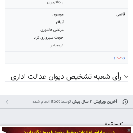
و دفتریاران
قاضی
موسوی
آریافر
مرتضی عاشوری
حجت سبزواری نژاد
کریمی‏تبار
ن
ب
و
رأی شعبه تشخیص دیوان عدالت اداری
آخرین ویرایش ۳ سال پیش
توسط
Itbot
انجام شده
✖