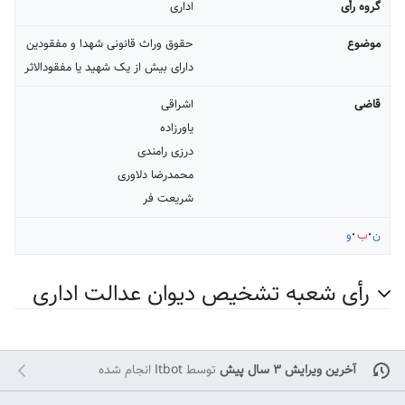
گروه رأی
اداری
موضوع
حقوق وراث قانونی شهدا و مفقودین
دارای بیش از یک شهید یا مفقودالاثر
قاضی
اشراقی
یاورزاده
درزی رامندی
محمدرضا دلاوری
شریعت فر
ن
ب
و
رأی شعبه تشخیص دیوان عدالت اداری
آخرین ویرایش ۳ سال پیش
توسط
Itbot
انجام شده