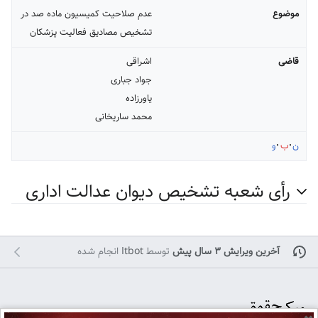
موضوع
عدم صلاحیت کمیسیون ماده صد در
تشخیص مصادیق فعالیت پزشکان
قاضی
اشراقی
جواد جباری
یاورزاده
محمد ساریخانی
ن
ب
و
رأی شعبه تشخیص دیوان عدالت اداری
آخرین ویرایش ۳ سال پیش
توسط
Itbot
انجام شده