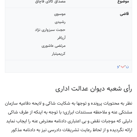
موضوع
مصداق کالای قاچاق
قاضی
موسوی
رشیدی
حجت سبزواری نژاد
آریافر
مرتضی عاشوری
کریمی‏تبار
ن
ب
و
رأی شعبه دیوان عدالت اداری
نظر به محتویات پرونده و توجها به شکایت شاکی و لایحه دفاعیه سازمان
مشتکی عنه و ملاحظه مستندات ابرازی؛ با توجه به اینکه از طرف شاکی
دلیلی که موجبات نقض و بی اعتباری دادنامه معترض عنه را ایجاب نماید
ارائه نگردیده و از لحاظ رعایت تشریفات دادرسی نیز به دادنامه مذکور