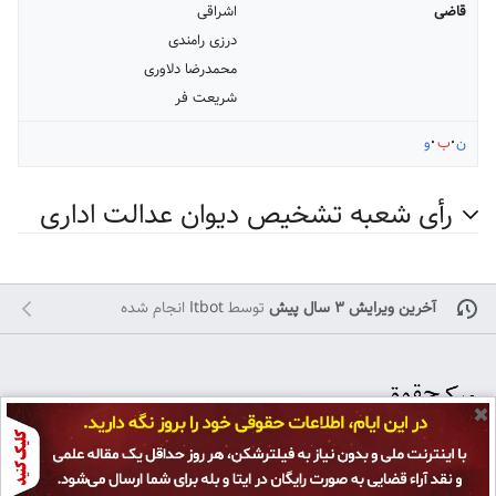
قاضی
اشراقی
درزی رامندی
محمدرضا دلاوری
شریعت فر
ن
ب
و
رأی شعبه تشخیص دیوان عدالت اداری
آخرین ویرایش ۳ سال پیش
توسط
Itbot
انجام شده
✖
تمامی حقوق برای
پژوهشکده حقوق و قانون ایران
محفوظ است و هرگونه کپی بر
سیاست حفظ حریم خصوصی
نمای رایانه