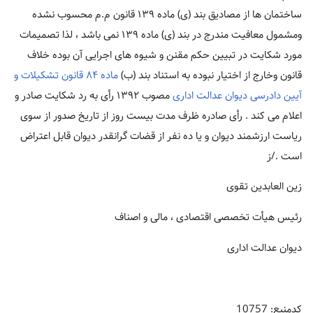
ساختمان ها از مصادیق بند (ی) ماده ۱۳۹ قانون م.م محسوب نشده
ومشمول معافیت مندرج در بند (ی) ماده ۱۳۹ نمی باشد ، لذا تصمیمات
مورد شکایت در تبیین حکم مقنن و شیوه های اجرایی آن بوده خلاف
قانون وخارج از اختیار نبوده به استناد بند (ب)
ماده ۸۴ قانون تشکیلات و
آیین دادرسی دیوان عدالت اداری
مصوب ۱۳۹۲ رأی به رد شکایت صادر و
اعلام می کند . رأی صادره ظرف مدت بیست روز از تاریخ صدور از سوی
ریاست ارزشمند دیوان و یا ده نفر از قضات گرانقدر دیوان قابل اعتراض
است ./ز
زین العابدین تقوی
رئیس هیأت تخصصی اقتصادی ، مالی و اصناف
دیوان عدالت اداری
کدمنبع: 10757