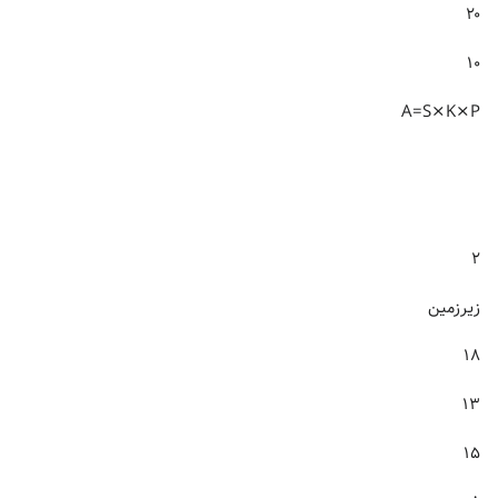
۲۰
۱۰
A=S×K×P
۲
زیرزمین
۱۸
۱۳
۱۵