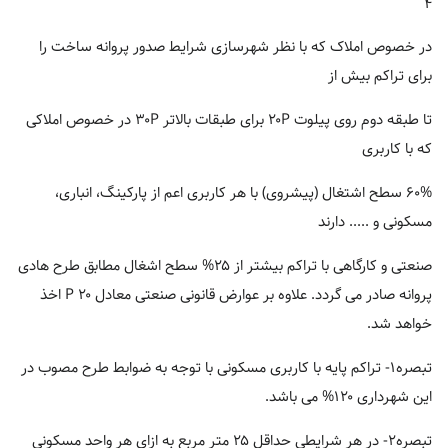
۴
در خصوص املاک که با نظر شهرسازی شرایط صدور پروانه ساخت را
برای تراکم بیش از
تا طبقه دوم روی پیلوت ۲۰P برای طبقات بالاتر ۳۰P در خصوص املاکی
که با کاربری
۶۰% سطح اشتغال (پیشروی) با هر کاربری اعم از پارکینگ، انباری،
مسکونی و ..... دارند
صنعتی و کارگاهی با تراکم بیشتر از ۲۵% سطح اشغال مطابق طرح هادی
پروانه صادر می گردد. علاوه بر عوارض قانونی صنعتی معادل ۲۰ P اخذ
خواهد شد.
تبصره۱- تراکم پایه با کاربری مسکونی با توجه به ضوابط طرح مصوب در
این شهرداری ۱۲۰% می باشد.
تبصره۲- در هر شرایطی حداقل ۲۵ متر مربع به ازای هر واحد مسکونی