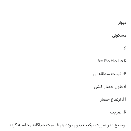
دیوار
مسکونی
۶
A= P×H×L×K
P: قیمت منطقه ای
l: طول حصار کشی
H: ارتفاع حصار
K: ضریب
توضیح : در صورت ترکیب دیوار نرده هر قسمت جداگانه محاسبه گردد.