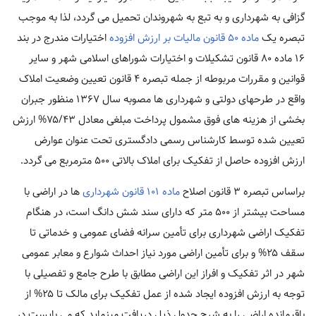
گزافی به شهرداری و به تبع به شهروندان تحمیل می گردد، لذا به موجب
تبصره یک
ماده ۵۰ قانون مالیات بر ارزش افزوده
اختیارات مندرج در بند
۱۶ ماده ۸۰ قانون تشکیلات و اختیارات شوراهای اسلامی شهر و سایر
قوانین و مقررات مربوطه از جمله تبصره ۴ قانون تعیین وضعیت املاک
واقع در طرحهای دولتی و شهرداری ها مصوبه سال ۱۳۶۷ منظور جبران
بخشی از هزینه های فوق مشمول پرداخت مبلغی معادل ۷۵/۴۳% ارزش
تعیین شده توسط کارشناس رسمی دادگستری تحت عنوان عوارض
ارزش افزوده حاصل از تفکیک برای املاک بالاتی ۵۰۰ مترمربع می گردد.
براساس تبصره ۳ قانون اصلاح
ماده ۱۰۱ قانون شهرداری
ها در اراضی با
مساحت بیشتر از ۵۰۰ متر که دارای سند شش دانگ است، در هنگام
تفکیک اراضی شهرداری برای تأمین سرانه فضای عمومی و خدماتی تا
سقف ۲۵% و برای تأمین اراضی مورد نیاز احداث شوارع و معابر عمومی
شهر در اثر تفکیک و افراز این اراضی مطابق با طرح جامع و تفصیلی با
توجه به ارزش افزوده ایجاد شده از عمل تفکیک برای مالک تا ۲۵% از
باقیمانده اراضی را به شرح جدول ذیل دریافت مینماید که می بایست در