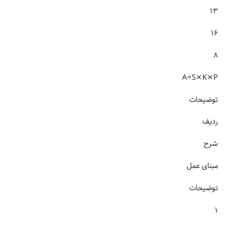
۱۳
۱۶
۸
A=S×K×P
توضیحات
ردیف
شرح
مبنای عمل
توضیحات
۱