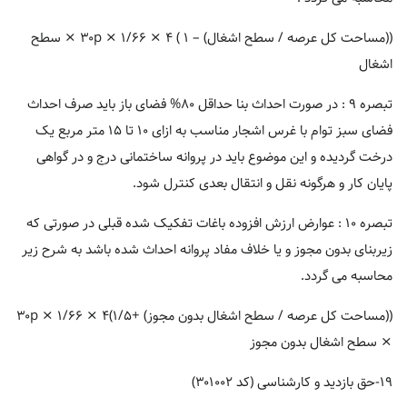
((مساحت کل عرصه / سطح اشغال) – ۱ ) ۴ × ۳۰p × ۱/۶۶ × سطح
اشغال
تبصره ۹ : در صورت احداث بنا حداقل ۸۰% فضای باز باید صرف احداث
فضای سبز توام با غرس اشجار مناسب به ازای ۱۰ تا ۱۵ متر مربع یک
درخت گردیده و این موضوع باید در پروانه ساختمانی درج و در گواهی
پایان کار و هرگونه نقل و انتقال بعدی کنترل شود.
تبصره ۱۰ : عوارض ارزش افزوده باغات تفکیک شده قبلی در صورتی که
زیربنای بدون مجوز و یا خلاف مفاد پروانه احداث شده باشد به شرح زیر
محاسبه می گردد.
((مساحت کل عرصه / سطح اشغال بدون مجوز) +۱/۵)۴ × ۳۰p × ۱/۶۶
× سطح اشغال بدون مجوز
۱۹-حق بازدید و کارشناسی (کد ۳۰۱۰۰۲)