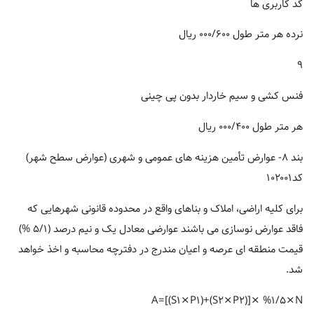
کد کاربری ها
نرده هر متر طول ۰۰۰/۶۰۰ ریال
۹
فنس کشی و سیم خاردار بدون پی چینی
هر متر طول ۰۰۰/۴۰۰ ریال
بند ۸- عوارض تأمین هزینه های عمومی و شهری (عوارض سطح شهر)
کد۱۰۲۰۰۱
برای کلیه اراضی، املاک و بناهای واقع در محدوده قانونی شهرهایی که
فاقد عوارض نوسازی می باشند عوارضی معادل یک و نیم درصد (۵/۱ %)
قیمت منطقه ای عرصه و اعیان مندرج در دفترچه محاسبه و اخذ خواهد
شد.
A=[(S۱×P۱)+(S۲×P۲)]× %۱/۵×N