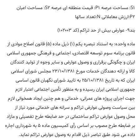
S۱: مساحت عرصه P۱: قیمت منطقه ای عرصه S۲: مساحت اعیان
P۲:ارزش معاملاتی N:تعداد سالها
بند۹- عوارض بیش از حد تراکم (کد ۱۰۲۰۰۳)
ماده واحده: به استناد تبصره یکم (۱) ذیل ماده (۵) قانون اصلاح موادی از
قانون برنامه سوم توسعه اقتصادی، اجتماعی و فرهنگی جمهوری اسلامی
ایران و چگونگی برقراری و وصول عوارض و سایر وجوه از تولید کنندگان
کالا و ارائه دهندگان خدمات مورخ ۲۳/۱۰/۱۳۸۱ مجلس شورای اسلامی
ایران که به تاریخ ۲۵/۱۰/۱۳۸۱ به تایید شورای نگهبان قانون اساسی
جمهوری اسلامی ایران رسیده و به منظور تأمین اجتماعی اعتبار لازم
جهت اجرای پروژه های عمرانی، خدماتی و هم چنین ایجاد همخوانی لازم
بین سیاست وصولی عوارض تراکم و سرانه های خدماتی مورد نیاز از
محل وصول عوارض تراکم ساختمانی در حد ضابطه طرح تفصیلی و مازاد
بر ضابطه طرح مصوب بر اساس رأی کمیسیون ماده ۵ به شهرداری اجاره
داده می شود طبق تباصر ذیل اقدام به وصول عوارض تراکم نماید.