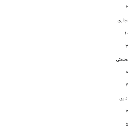
۲
تجاری
۱۰
۳
صنعتی
۸
۴
اداری
۷
۵