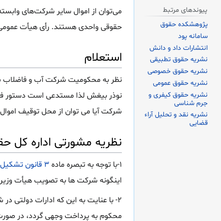
پیوندهای مرتبط
می‌توان از اموال سایر شرکت‌های وابست
پژوهشکده حقوق
حقوقی واحدی هستند. رأی هیأت عمومی 
سامانه پود
انتشارات داد و دانش
استعلام
نشریه حقوق تطبیقی
نشریه حقوق خصوصی
نشریه حقوق عمومی
نشریه حقوق کیفری و
نوذر بیغش لذا مستدعی است دستور فرم
جرم شناسی
شرکت آیا می توان از محل توقیف اموال
نشریه نقد و تحلیل آراء
قضایی
نظریه مشورتی اداره کل حق
۱-با توجه به تبصره ماده
۳ قانون تشکیل شرکت های آب و فاضلاب مصوب ۱۳۶۹
اینگونه شرکت ها به تصویب هیأت وزیران نرسیده، غیر دولتی محسوب 
۲- با عنایت به این که ادارات دولتی د
محکوم به پرداخت وجهی گردد، در صورت 