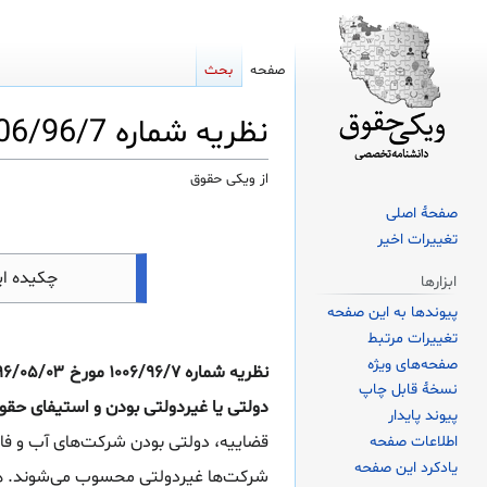
صفحه
بحث
نظریه شماره 1006/96/7 مورخ 1396/05/03 اداره کل حقوقی قوه قضاییه
از ویکی حقوق
صفحهٔ اصلی
پرش
پرش
تغییرات اخیر
به
به
ناوبری
جستجو
چکیده ا
ابزارها
پیوندها به این صفحه
تغییرات مرتبط
صفحه‌های ویژه
نسخهٔ قابل چاپ
دولتی یا غیردولتی بودن و استیفای حقوق
پیوند پایدار
قضاییه، دولتی بودن شرکت‌های آب و فا
اطلاعات صفحه
یادکرد این صفحه
شرکت‌ها غیردولتی محسوب می‌شوند. هم