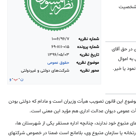
ای شخصیت
شماره نظریه
۱۰۰۶/۹۶/۷
شماره پرونده
۶۹-۸۱۱-۰۱۵
ریال بابت مطالبات کارگری در حق آقای
تاریخ نظریه
۱۳۹۶/۰۵/۰۳
ه اموال
موضوع نظریه
حقوق عمومی
ود یا خیر.
محور نظریه
شرکت‌های دولتی و غیردولتی
ن
ب
و
ضوع این قانون تصویب هیأت وزیران است و مادام که دولتی بودن
ای متبوع خود ندارند، چنانچه اداره مستقر یکی از شهرستان ها،
رتخانه یا سازمان متبوع وی، بلامانع است ضمنا در خصوص شرکتهای