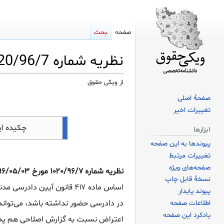
صفحه
بحث
نظریه شماره 1020/96/7 مورخ 1396/05/03 اداره کل حقوقی قوه قضاییه
از ویکی حقوق
صفحهٔ اصلی
پرش
پرش
تغییرات اخیر
به
به
ناوبری
جستجو
چکیده ا
ابزارها
پیوندها به این صفحه
تغییرات مرتبط
صفحه‌های ویژه
نظریه شماره ۱۰۲۰/۹۶/۷ مورخ ۱۳۹۶/۰۵/۰۳ اداره کل حقوقی قوه قضاییه درباره اعتراض ثالث نسبت به گزارش اصلاحی
نسخهٔ قابل چاپ
اساس ماده ۴۱۷ قانون آیین 
پیوند پایدار
در دادرسی حضور نداشته باشد، می‌تواند
اطلاعات صفحه
یادکرد این صفحه