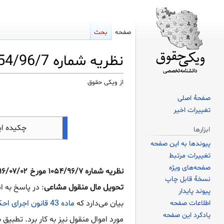
صفحه
بحث
نظریه شماره 1054/96/7 مورخ 1396/07/02 اداره کل حقوقی قوه قضاییه
از ویکی حقوق
صفحهٔ اصلی
پرش
پرش
تغییرات اخیر
به
به
ناوبری
جستجو
چکیده ا
ابزارها
پیوندها به این صفحه
تغییرات مرتبط
صفحه‌های ویژه
نسخهٔ قابل چاپ
تحویل مال منقول مشاعی
: در پاسخ به ا
پیوند پایدار
بیان می‌دارد که
ماده 43 قانون اجرای احکام مدنی
اطلاعات صفحه
یادکرد این صفحه