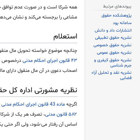
پیوندهای مرتبط
همه شرکا است و در صورت عدم توافق ح
پژوهشکده حقوق
مشاعی را برجسته می‌کند و نشان می‌ده
سامانه پود
انتشارات داد و دانش
استعلام
نشریه حقوق تطبیقی
نشریه حقوق خصوصی
چنانچه موضوع خواسته تحویل مال منقول 
نشریه حقوق عمومی
نشریه حقوق کیفری و
۴۳ قانون اجرای احکام مدنی
درخصوص خلع 
جرم شناسی
اصحاب دعوی در آن مال منقول دارای ما
نشریه نقد و تحلیل آراء
قضایی
نظریه مشورتی اداره کل حق
اگرچه
ماده 43 قانون اجرای احکام مدنی
ر
۵۸۲ قانون مدنی
، تصرف هر یک از شرکا 
اساس آن رفتار می-شود، ولی اگر حتی ی