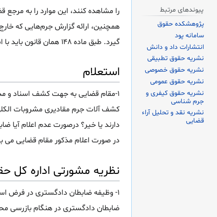
پیوندهای مرتبط
را مشاهده کنند، این موارد را به مرجع 
پژوهشکده حقوق
همچنین، ارائه گزارش جرم‌هایی که خارج 
سامانه پود
گیرد. طبق ماده ۱۴۸ همان قانون باید با اشیای ممنوعه مطابق ضوابط اقدام شود.
انتشارات داد و دانش
نشریه حقوق تطبیقی
استعلام
نشریه حقوق خصوصی
نشریه حقوق عمومی
نشریه حقوق کیفری و
۱-مقام قضایی به جهت کشف اسناد و مدا
جرم شناسی
کشف آلات جرم مقادیری مشروبات الکلی 
نشریه نقد و تحلیل آراء
قضایی
دارند یا خیر؟ درصورت عدم اعلام آیا ضا
در صورت اعلام مذکور مقام قضایی می با
نظریه مشورتی اداره کل حق
۱- وظیفه ضابطان دادگستری در فرض استعلام تنها در محدوده
ضابطان دادگستری در هنگام بازرسی محل