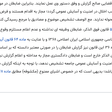
قضایی صالح گزارش و وفق دستور وی عمل نمایند. بنابراین ضابطان در موار
جب اخلال در امنیت و آسایش عمومی گردد؛ مجاز به اقدام هستند و فرض 
 محوله ندارند. مع الوصف تشخیص موضوع و مصادیق با مرجع رسیدگی کن
۵
قانون فوق الذکر، ضابطان وظیفه ای نداشته و عدم اعلام مستلزم وقوع
ماده ۶۴ قانون آیین دادرسی کیفری ۱۳۹۲
قانونی مذکور در این ماده است و در ماده ۳۶ این قانون نیز گزارش ضابطان را در صورتی م
 الذکر خارج است و ضابطان دادگستری مجاز به مداخله و اعلام گزارش نیس
امنیت و آسایش عمومی جامعه تشخیص ندهد، با توجه به اینکه گزارش م
 باشد؛ بدیهی است که در خصوص اشیای ممنوع (مکشوفه) مطابق
ماده ۱۴۸ قانون آیین دادرسی کیفری ۱۳۹۲