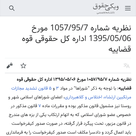
باز کردن منو اصلی
جستجو
نظریه شماره 1057/95/7 مورخ
1395/05/06 اداره کل حقوقی قوه
قضاییه
زبان
پیگیری
ویرایش
نظریه شماره ۱۰۵۷/۹۵/۷ مورخ ۱۳۹۵/۰۵/۰۶ اداره کل حقوقی قوه
قضاییه
: با توجه به ذکر "شوراها" در مواد
۳
و
۵ قانون تشدید مجازات
مرتکبین ارتشاء، اختلاس و کلاهبرداری
، اعضای شوراهای اسلامی شهر و
روستا نیز مشمول قانون مذکور بوده و مقررات ماده
۷
قانون مذکور در
خصوص عضو شورای اسلامی که به اتهام ارتکاب یکی از بزه های مندرج
در قانون مزبور، تحت پیگرد قرار گرفته، در صورت صدور کیفرخواست
باید اعمال گردد و دادسرا مکلف است صدور کیفرخواست را به فرمانداری