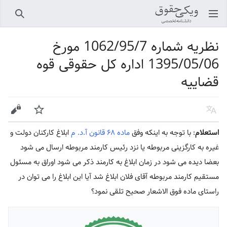
باز کردن منو اصلی
جستجو
نظریه شماره 1062/95/7 مورخ
1395/05/06 اداره کل حقوقی قوه
قضاییه
زبان
پیگیری
ویرایش
استعلام
: با توجه به اینکه وفق
ماده ۶۸ قانون آ.د. م
ابلاغ کارکنان دولت و
غیره به کارگزینی مربوطه یا نزد رئیس کارمند مربوطه ارسال می شود
بعضا دیده می شود در زمان ابلاغ به کارمند ذکر می شود اوراق به مسئول
مستقیم کارمند مربوطه آقای فلان ابلاغ شد آیا این ابلاغ را می توان در
راستای ماده فوق الاشعار صحیح تلقی نمود؟