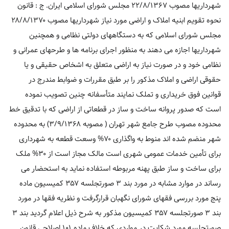
شهرداریها مصوب ۲۲/۸/۱۳۶۷ مجلس شورای اسلامی ایران. ج : قانون
نحوه تقویم ابنیه املاک و اراضی مورد نیاز شهرداریها مصوب ۲۸/۸/۱۳۷۰
مجلس شورای اسلامی که به دستگاههای دولتی نظامی و همچنین
شهرداریها اجازه می دهند به منظور اجرای برنامه ها و طرحهای عمرانی و
نظامی خود و در صورت نیاز به اراضی متعلق به اشخاص حقیقی و یا
حقوقی اراضی و املاک مذکور را بر طبق مقررات و ضوابط مندرج در
قوانین فوق خریداری و تملک نمایند متأسفانه چنین تصویب نموده
است که صدور پروانه ساخت و ساز در قطعاتی از اراضی که با تدقیق خط
محدوده مصوب طرح جامع شهر تهران ( مصوبه ۳/۹/۱۳۶۸) به محدوده
شهر منضم شده اند منوط به واگذاری ۷۰% وسعت قطعه به شهرداری
برای تأمین خدمات عمومی شهری است مالک مجاز است از ۳۰% ملک
برای ساخت و ساز طبق پهنه مربوطه استفاده نماید به استحضار می
رساند در موارد مشابه در مورد بند ۳ صورتجلسه ۳۵۷ کمیسیون ماده
پنج مورد بررسی فقهای شورای نگهبان قرارگرفت و نظریه فقها در مورد
بند ۳ صورتجلسه ۳۵۷ کمیسیون مذکور به شرح ذیل اعلام گردید بند ۳
صورتجلسه مورد شکایت در مواردی که خلاف ماده ۱۰۱ اصلاحی قانون