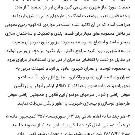
خدمات مورد نیاز شهری تعلق می گیرد و این امر در تبصره ۴ از ماده
واحده قانون تعیین وضعیت املاک در طرحهای دولتی و شهرداریها به
صراحت آمده که در آن تاکید شده است در مواردی که تهیه زمین معوض
در داخل محدوده های مجاز برای قطعه بندی و تفکیک و ساختمان سازی
میسر نباشد و احتیاج به توسعه محدوده مزبور طبق طرحهای مصوب
توسعه شهری مورد تایید مراجع قانونی قرار بگیرد مراجع مزبور می توانند
در مقابل موافقت با تقاضای صاحبان اراضی برای استفاده از مزایای ورود
به محدوده توسعه و عمران شهری، علاوه بر انجام تعهدات مزبور به
عمران و آماده سازی زمین و واگذاری سطوح لازم برای تأسیسات و
تجهیزات و خدمات عمومی حداکثر تا ۲۰% از اراضی آنها را برای تأمین
عوض اراضی واقع در طرحهای موضوع این قانون و همچنین اراضی عوض
طرحهای نوسازی و بهسازی شهریف به طور رایگان دریافت نمایند.
۲- هر چند بنا به اعلام شاکی بند ۳ از صورتجلسه ۳۵۷ کمیسیون ماده ۵
در هیأت عمومی باطل گردیده لیکن بر اساس بند ۱۱ از مصوبه جلسه
مورخ ۲۸/۷/۹۳ شورای عالی شهرسازی و معماری شهر تهران اعلام