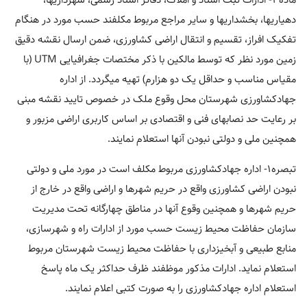
ماده۳- ادارات ثبت اسناد و املاک، دفاتر اسناد رسمی، شهرداریها،
دهیاریها، بخشداریها و سایر مراجع مربوط مکلفند حسب مورد در هنگام
تفکیک افراز، تقسیم و انتقال اراضی کشاورزی، ضمن ارسال نقشه دقیق
زمین مورد نظر که توسط مالکین با ذکر مختصات جغرافیایی UTM (با
مقیاس مناسب و حداقل یک دو هزارم) تهیه میگردد. از اداره
جهادکشاورزی شهرستان محل وقوع ملک در خصوص تایید نقشه مبنی
بر رعایت حد نصابهای فنی و اقتصادی بر اساس کاربری اراضی مزبور و
همچنین ملی و دولتی نبودن آنها استعلام نمایند.
تبصره۱- اداره جهادکشاورزی مربوط مکلف است در مورد ملی و دولتی
نبودن اراضی کشاورزی واقع در حریم شهرها و اراضی واقع در خارج از
حریم شهرها و همچنین وقوع آنها در مناطق چهارگانه تحت مدیریت
سازمان حفاظت محیط زیست حسب مورد از ادارات راه و شهرسازی،
منابع طبیعی و آبخیزداری با حفاظت محیط زیست شهرستان مربوط
استعلام نماید. ادارات مذکور موظفند ظرف حداکثر یک ماه پاسخ
استعلام اداره جهادکشاورزی را به صورت کتبی اعلام نمایند.