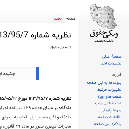
صفحه
بحث
نظریه شماره 1113/95/7 مورخ 1395/05/12 اداره کل حقوقی قوه قضاییه
از ویکی حقوق
صفحهٔ اصلی
پرش
پرش
تغییرات اخیر
به
به
ناوبری
جستجو
چکیده ا
ابزارها
پیوندها به این صفحه
تغییرات مرتبط
صفحه‌های ویژه
نسخهٔ قابل چاپ
دادگاه
پیوند پایدار
دادگاه و اذن همسر اول اقدام به ازدوا
اطلاعات صفحه
یادکرد این صفحه
مجازات کیفر