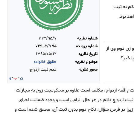
کم به ثبت
هد بود.
شماره نظریه
۱۱۱۳/۹۵/۷
شماره پرونده
۷۲۶-۱۶/۹-۹۵
و زن دوم وی از
تاریخ نظریه
۱۳۹۵/۰۵/۱۲
ا خیر؟
موضوع نظریه
حقوق خانواده
محور نظریه
عدم ثبت ازدواج
ن
ب
و
بت واقعه ازدواج، مکلف است علاوه بر محکومیت زوج به مجازات
انون، ثبت ازدواج دائم در هر حال الزامی است و وجود ضمانت اجرای
؛ زیرا در فرض سؤال، نکاح دوم بدون ثبت آن، محقق شده است و