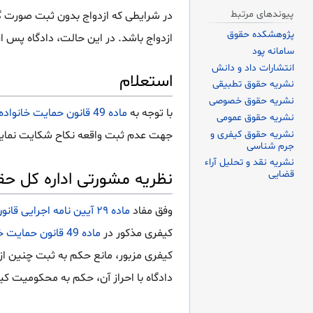
پیوندهای مرتبط
در شرایطی که ازدواج بدون ثبت صورت گ
پژوهشکده حقوق
ازدواج باشد. در این حالت، دادگاه پس 
سامانه پود
انتشارات داد و دانش
استعلام
نشریه حقوق تطبیقی
نشریه حقوق خصوصی
با توجه به
ماده 49 قانون حمایت خانواده
نشریه حقوق عمومی
نشریه حقوق کیفری و
جهت عدم ثبت واقعه نکاح شکایت نماید آی
جرم شناسی
نشریه نقد و تحلیل آراء
قضایی
نظریه مشورتی اداره کل حق
وفق مفاد
ماده ۲۹ آیین نامه اجرایی قانون حمایت خانواده ۱۳۹۱
کیفری مذکور در
ماده 49 قانون حمایت خانواده
کیفری مزبور، مانع حکم به ثبت چنین ا
دادگاه با احراز آن، حکم به محکومیت کی