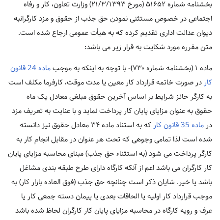
بخشنامه شماره ۵۱۶۵۲ (مورخ ۲۱/۳/۱۳۹۳) وزارت تعاون، کار و رفاه
اجتماعی در خصوص مستثنی نمودن حق جذب از حقوق و مزد کارگرانبه
دیوان عدالت اداری تقدیم کرده که به هیأت عمومی ارجاع شده است.
متن مقرره مورد شکایت به قرار زیر می باشد:
ماده ۱ (بخشنامه شماره ۷۳۰)- با توجه به اینکه به موجب
ماده 24 قانون
کار
در صورت خاتمه قرارداد کار معین یا مدت موقت، کارفرما مکلف است
به کارگر حائز شرایط بر اساس آخرین حقوق مبلغی معادل یک ماه
حقوق به عنوان مزایای پایان کار پرداخت نماید و با عنایت به تعریف مزد
در
ماده 35 قانون کار
که به استناد ماده ۳۴ معادل حقوق نیز دانسته
شده است لذا تمامی وجوهی که تحت هر عنوان در مقابل انجام کار به
کارگر پرداخت می شود (به استثناء حق جذب) مبنای محاسبه مزایای پایان
کار کارگران می باشد اعم از آنکه کارگاه دارای طرح طبقه بندی مشاغل
باشد یا خیر. شایان ذکر است چنانچه حق جذب (فوق العاده بازار کار) به
موجب قرارداد کار اولیه یا الحاقات بعدی یا پیمان دسته جمعی کار یا
عرف و رویه کارگاه در محاسبه مزایای پایان کار کارگران لحاظ شده باشد