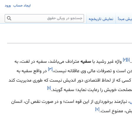
ایجاد حساب
ورود
جستجو
یش مبدأ
نمایش تاریخچه
[۲]
[۱]
.
واژه غیر رشید با
سفیه
مترادف می‌باشد، سفیه در لغت، به
[۳]
دن است و تصرفات مالی وی عاقلانه نیست،
در واقع سفیه به
نی کسی که از لحاظ اقتصادی دور اندیش نیست که طوری مدیریت کند
[۶]
صلحت خویش را رعایت نماید؛ سفیه گویند.
ی
، نیازمند برخورداری از این قوه است؛ و در صورت نقص آن، انسان
[۷]
خویش، ممنوع است.