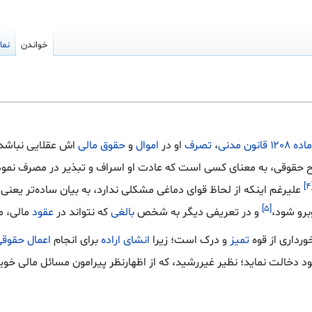
خواندن
نما
ماده ۱۲۰۸ قانون مدنی
،
تصرف
او در
اموال
و
حقوق مالی
اش عقلایی نباشد
ح حقوقی، به معنای کسی است که عادت او اسراف و تبذیر در مصرف نمو
[
علیرغم اینکه از لحاظ قوای دماغی مشکلی ندارد، به بیان ساده‌تر یع
[۵]
برو شود،
و در تعریفی دیگر به شخص
بالغی
که نتواند در
عقود
مالی، م
ورداری از قوه
تمیز
و درک است؛ زیرا
انشای
اراده
برای انجام
اعمال حقوق
خود دخالت نماید؛ نظیر غیررشید، که از اظهارنظر پیرامون مسائل مالی 