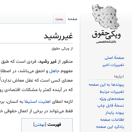
صفحه
بحث
غیررشید
از ویکی حقوق
صفحهٔ اصلی
پرش
پرش
منظور از
غیر رشید
، فردی است که طبق
تغییرات اخیر
به
به
مفهوم
جاهل
و احمق می‌باشد، در اصطلا
ناوبری
جستجو
ابزارها
۴]
معنای کسی است که عقل معاش ندارد،
پیوندها به این صفحه
که در آینده کمتر با مشکلات اقتصادی رو
تغییرات مرتبط
صفحه‌های ویژه
لازمه اعطای
اهلیت استیفا
به انسان، برخ
نسخهٔ قابل چاپ
فقط می‌تواند در برخی از اعمال حقوقی 
پیوند پایدار
اطلاعات صفحه
فهرست
یادکرد این صفحه