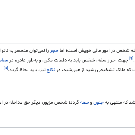
خله شخص در امور مالی خویش است؛ اما
حجر
را نمی‌توان منحصر به ناتوا
[۹]
جهت احراز سفه، شخص باید به دفعات مکرر، و به‌طور عادی، در
معام
[۱۱]
 که ملاک تشخیص رشید از غیررشید، در
نکاح
نیز، باید لحاظ گردد.
د که منتهی به
جنون
و
سفه
گردد؛ شخص مزبور، دیگر حق مداخله در امو