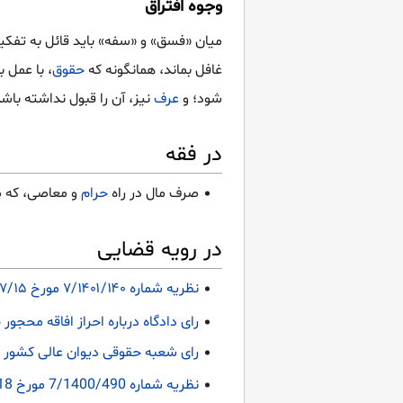
وجوه افتراق
میان «فسق» و «سفه» باید قائل به تفکیک
غافل بماند، همانگونه که
حقوق
، با عمل 
شود؛ و
عرف
نیز، آن را قبول نداشته ب
در فقه
صرف مال در راه
حرام
و معاصی، که م
در رویه قضایی
نظریه شماره ۷/۱۴۰۱/۱۴۰ مورخ ۱۴۰۲/۰۷/۱۵ اداره کل حقوقی قوه قضاییه درباره نماینده قانونی طفل ناشی از زنا
رای دادگاه درباره احراز افاقه محجور جهت ص
رای شعبه حقوقی دیوان عالی کشور
نظریه شماره 7/1400/490 مورخ 1400/05/18 اداره کل حقوقی قوه قضاییه درباره اثبات رشد