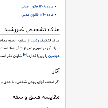
ماده ۱۲۰۸ قانون مدنی
ماده ۱۲۱۰ قانون مدنی
ملاک تشخیص غیررشید
ملاک تفکیک
رشید
از
سفیه
، نحوه مدا
صرف آن در اموری غیر از شأن عقلا است.
[۱۰]
عوضین
را زیرپا گذارد.
شایان ذکر است
آثار
اگر ضعف قوای روحی شخص، تا حدی باش
مقایسه فسق و سفه