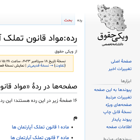
رده
بحث
رده
:
مواد قانون تملک آپ
از ویکی حقوق
صفحهٔ اصلی
نسخهٔ تاریخ ‏۱۸ سپتامبر ۲۰۲۳، ساعت ۱۵:۲۸ توسط
(
تفاوت
)
→ نسخهٔ قدیمی‌تر
| نمایش نسخهٔ فعل
تغییرات اخیر
پرش
پرش
ابزارها
صفحه‌ها در ردهٔ «مواد قانو
به
به
پیوندها به این صفحه
ناوبری
جستجو
تغییرات مرتبط
۱۶ صفحۀ زیر در این رده هستند؛ این رده در کل ۱۶ صفحه دارد.
صفحه‌های ویژه
نسخهٔ قابل چاپ
م
پیوند پایدار
ماده ۱ قانون تملک آپارتمان ها
اطلاعات صفحه
ماده ۲ قانون تملک آپارتمان ها
پیوندهای مرتبط