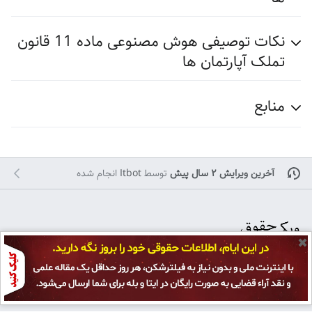
نکات توصیفی هوش مصنوعی ماده 11 قانون
تملک آپارتمان ها
منابع
آخرین ویرایش ۲ سال پیش
توسط
Itbot
انجام شده
✖
تمامی حقوق برای
پژوهشکده حقوق و قانون ایران
محفوظ است و هرگونه کپی بر
سیاست حفظ حریم خصوصی
نمای رایانه