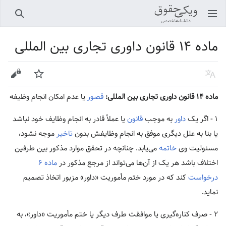
باز کردن منو اصلی
جستجو
ماده ۱۴ قانون داوری تجاری بین المللی
زبان
پیگیری
ویرایش
ماده ۱۴ قانون داوری تجاری بین المللی:
قصور
یا عدم امکان انجام وظیفه
۱ - اگر یک
داور
به موجب
قانون
یا عملاً قادر به انجام وظایف خود نباشد
یا بنا به علل دیگری موفق به انجام وظایفش بدون
تاخیر
موجه نشود،
مسئولیت وی
خاتمه
می‌یابد. چنانچه در تحقق موارد مذکور بین طرفین
اختلاف باشد هر یک از آن‌ها می‌تواند از مرجع مذکور در
ماده ۶
درخواست
کند که در مورد ختم مأموریت «داور» مزبور اتخاذ تصمیم
نماید.
۲ - صرف کناره‌گیری یا موافقت طرف دیگر یا ختم مأموریت «داور»، به