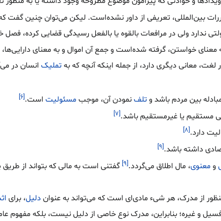
یدادها و حوادثی که پیرامون موضوع مطروحه وجود داشته یا به منظور تع
ررات بین‌المللی، تعریفی از داور نشده‌است. لیکن می‌توان چنین گفت که 
ی ندارد ولی در مرافعات بالقوه یا بالفعل رسیدگی قضایی کرده، فصل
 معنای خواستن، گرفته شده‌است و جمع آن اموال و به معنای دارایی‌ها، 
 لغت، معانی دیگری دارد، از جمله اینکه آنچه که به
تملیک
انسان در می‌آ
[۶]
بادله بین مردم باشد و
تلف
نمودن آن، موجب
مسئولیت
است.
[۷]
ی مستقیم یا غیرمستقیم باشد.
[۸]
لیت دارد.
[۹]
صادی داشته باشد.
[۹]
و
معنوی
، مال اطلاق می‌گردد.
گفتنی است به مالی که بتواند از طریق ی
ظور از مدرک، هر شیء مادی‌ای است که می‌تواند به عنوان
دلیل
، برای
اث
، فسیل و غیره؛ بنابراین، مدرک نوع خاصی از دلیل نیست، بلکه مفهوم عام