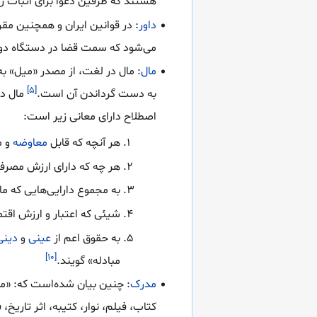
هستند که طرفین دعوا برای اثبات رو
داور
: در قوانین ایران و همچنین مق
می‌شود که سمت قضا در دستگاه دولت
مال
: مال در لغت، از مصدر «میل» به
[۵]
به دست گرداندن آن است.
مال در
اصطلاح دارای معانی زیر است:
هر آنچه که قابل
معاوضه
و م
هر چه که دارای ارزش مصرف
به مجموع دارایی‌هایی که ما
شیئی که اعتبار و ارزش اقت
به حقوق اعم از
عینی
و
دینی
[۱۰]
مبادله» گویند.
مدرک
: چنین بیان شده‌است که: «من
کتاب، فیلم، نوار، کتیبه، اثر تاریخ