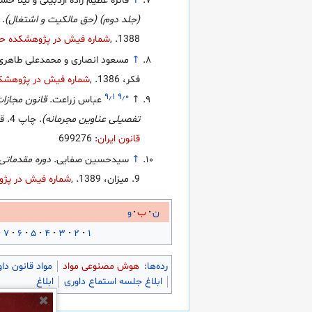
↑
فائزه عظیم زاده اردبیلی و لیلا خ
(جلد دوم) (حق مالکیت و اشتغال)
1388.
,
شماره فیش در پژوهشکده حقو
↑
مسعود انصاری و محمدعلی طاهری
فکر، 1386.
,
شماره فیش در پژوهشکده
۹٫۱
۹٫۰
↑
عباس زراعت.
قانون مجازا
تفصیلی عناوین مجرمانه)
. چاپ 4. ققنوس، 1389.
قانون ایران
: 699276
↑
سیدحسین صفایی.
دوره مقدماتی
9. میزان، 1389.
,
شماره فیش در پژو
ن
ب
و
۷
۶
۵
۴
۳
۲
۱
رده‌ها
:
هوش مصنوعی مواد
مواد قانون دا
ابلاغ جلسه استماع داوری
ابلاغ
✖