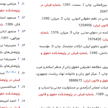
↑
مرتضی یوسف
بین‌المللی
. چاپ 1. سمت، 1391.
,
شماره فیش در
پژوهشکده حقوق 
↑
مسعود انصا
دنی در نظم حقوقی کنونی
. چاپ 2. میزان، 1390.
فکر، 1386.
,
شم
نون ایران
: 1254956
↑
منصور اباذر
شده در دعوای مدنی
. چاپ 5. میزان، 1376.
,
شماره
نورالهی، 1391.
ران
: 1976420
↑
حمیدرضا نی
داوری دعاوی ایران، ایالات متحده)
. چاپ 3. مؤسسه
پژوهش‌های بازرگان
، 1390.
,
شماره فیش در پژوهشکده حقوق و
↑
حمیدرضا نی
پژوهش‌های بازرگان
سروی.
مطالعه تطبیقی حقوق زنان از منظر اسلام و غرب
۱۶٫۱
۱۶٫۰
↑
عبد
. چاپ 1. مرکز امور زنان و خانواده نهاد ریاست جمهوری،
فیش در پژوهشک
ق و قانون ایران
: 3888672
↑
عبدالحسین 
بات ضمان (درآمدی بر مسئولیت مدنی و اسباب و
پژوهشکده حقوق 
,
شماره فیش در پژوهشکده حقوق و قانون
↑
احمد امیرمع
فیش در پژوهشک