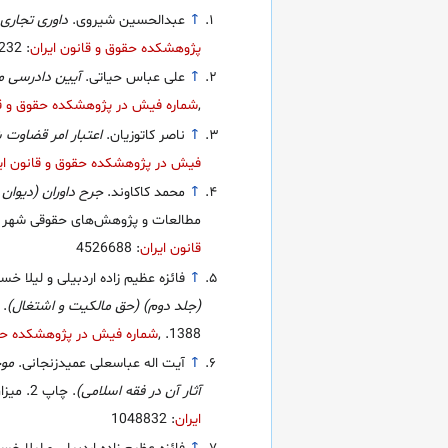
↑
عبدالحسین شیروی.
داوری تجاری 
پژوهشکده حقوق و قانون ایران
: 3547232
↑
علی عباس حیاتی.
آیین دادرسی م
,
شماره فیش در پژوهشکده حقوق و قا
↑
ناصر کاتوزیان.
اعتبار امر قضاوت 
فیش در پژوهشکده حقوق و قانون ای
↑
محمد کاکاوند.
جرح داوران (دیوان 
مطالعات و پژوهش‌های حقوقی شهر دانش
قانون ایران
: 4526688
↑
فائزه عظیم زاده اردبیلی و لیلا خ
(جلد دوم) (حق مالکیت و اشتغال)
1388.
,
شماره فیش در پژوهشکده حقو
↑
آیت اله عباسعلی عمیدزنجانی.
موج
آثار آن در فقه اسلامی)
. چاپ 2. میزان، 1389.
ایران
: 1048832