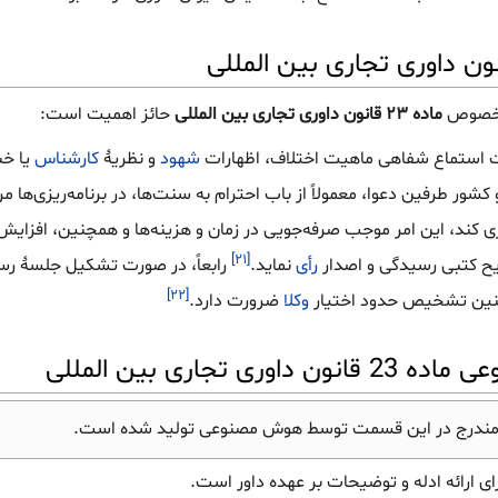
ر خصوص
ماده ۲۳ قانون داوری تجاری بین المللی
حائز اهمیت است:
ت استماع شفاهی ماهیت اختلاف، اظهارات
شهود
و نظریهٔ
کارشناس
یا خب
ور طرفین دعوا، معمولاً از باب احترام به سنت‌ها، در برنامه‌ریزی‌ها م
 کند، این امر موجب صرفه‌جویی در زمان و هزینه‌ها و همچنین، افزا
[۲۱]
یح کتبی رسیدگی و اصدار
رأی
نماید.
رابعاً، در صورت تشکیل جلسهٔ رس
[۲۲]
ین تشخیص حدود اختیار
وکلا
ضرورت دارد.
جاری بین المللی
مندرج در این قسمت توسط هوش مصنوعی تولید شده است.
ارائه ادله و توضیحات بر عهده داور است.