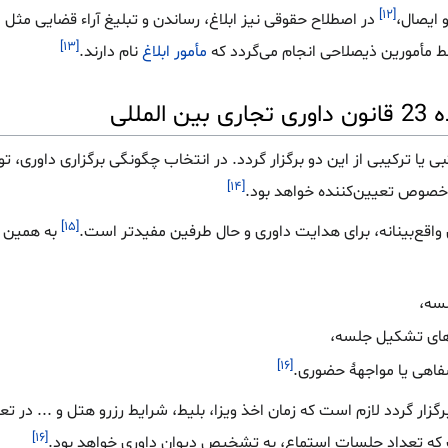
[۱۲]
 ایصال،
در اصطلاح حقوقی نیز ابلاغ، رساندن و تبلیغ آراء قضایی مثل
ا
[۱۳]
مأمورین ذیصلاحی انجام می‌گردد که
مأمور ابلاغ
نام دارند.
مللی
ا ترکیبی از این دو برگزار گردد. در انتخاب چگونگی برگزاری داوری، تو
[۱۴]
خصوص تعیین‌کننده خواهد بود.
[۱۵]
واقع‌بینانه، برای هدایت داوری و حال طرفین مفیدتر است.
به همین 
سه،
های تشکیل جلسه،
[۱۶]
فاهی یا مواجههٔ حضوری.
گزار گردد لازم است که زمان اخذ ویزا، بلیط، شرایط رزرو هتل و ... در 
[۱۶]
که تعداد جلسات استماع، به تشخیص دیوان داوری خواهد بود.