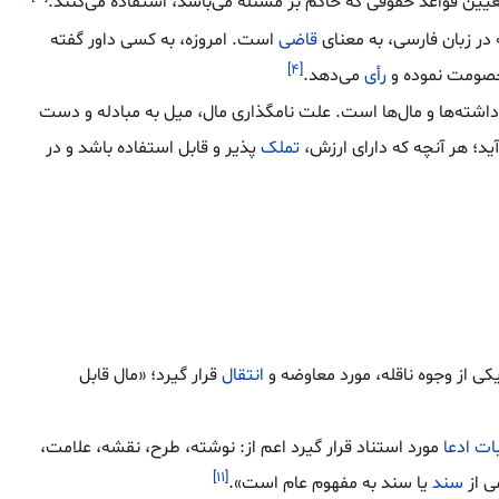
یین قواعد حقوقی که حاکم بر مسئله می‌باشد، استفاده می‌کنند.
در زبان فارسی، به معنای
قاضی
است. امروزه، به کسی داور گفته
[۴]
 خصومت نموده و
رأی
می‌دهد.
داشته‌ها و مال‌ها است. علت نامگذاری مال، میل به مبادله و دست
ید؛ هر آنچه که دارای ارزش،
تملک
پذیر و قابل استفاده باشد و در
کی از وجوه ناقله، مورد معاوضه و
انتقال
قرار گیرد؛ «مال قابل
بات
ادعا
مورد استناد قرار گیرد اعم از: نوشته، طرح، نقشه، علامت،
[۱۱]
ی از
سند
یا سند به مفهوم عام است».