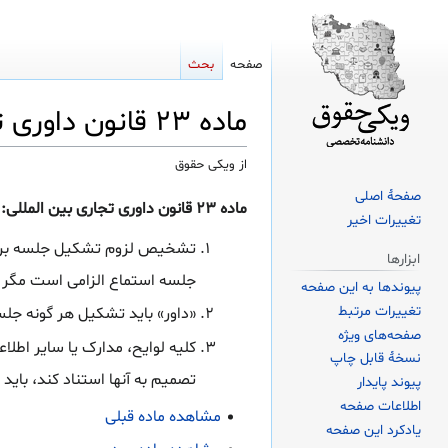
صفحه
بحث
ماده ۲۳ قانون داوری تجاری بین المللی
از ویکی حقوق
صفحهٔ اصلی
پرش
پرش
ماده ۲۳ قانون داوری تجاری بین المللی:
ج
تغییرات اخیر
به
به
ناوبری
جستجو
تشخیص لزوم تشکیل جلسه برای
ابزارها
جلسه استماع الزامی است مگر ا
پیوندها به این صفحه
تغییرات مرتبط
«داور» باید تشکیل هر گونه جلس
صفحه‌های ویژه
کلیه لوایح، مدارک یا سایر اطل
نسخهٔ قابل چاپ
تصمیم به آنها استناد کند، باید 
پیوند پایدار
اطلاعات صفحه
مشاهده ماده قبلی
یادکرد این صفحه