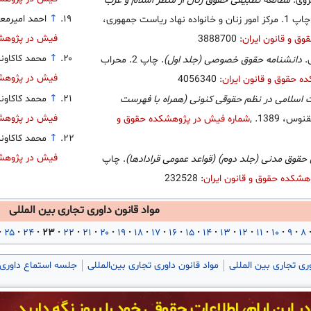
سروی.
مطالعه تطبیقی حقوق زنان از منظر اسلام و غرب
↑
احمد امیرمع
. چاپ 1. مرکز امور زنان و خانواده نهاد ریاست جمهوری،
فیش در پژوهشک
ق و قانون ایران
: 3888700
↑
محمد کاکاون
.
دانشنامه حقوق خصوصی (جلد اول)
. چاپ 2. محراب
فیش در پژوهشک
 حقوق و قانون ایران
: 4056340
↑
محمد کاکاون
ت اسلامی در نظم حقوقی کنونی (همراه با فهرست
فیش در پژوهشک
,
شماره فیش در پژوهشکده حقوق و
↑
محمد کاکاون
فیش در پژوهشک
 حقوق مدنی (جلد دوم) (قواعد عمومی قرادادها)
. چاپ
هشکده حقوق و قانون ایران
: 232528
مواد قانون داوری تجاری بین المللی
۲۵
۲۴
۲۳
۲۲
۲۱
۲۰
۱۹
۱۸
۱۷
۱۶
۱۵
۱۴
۱۳
۱۲
۱۱
۱۰
۹
۸
وری تجاری بین المللی
مواد قانون داوری تجاری بین‌المللی
جلسه استماع داوری